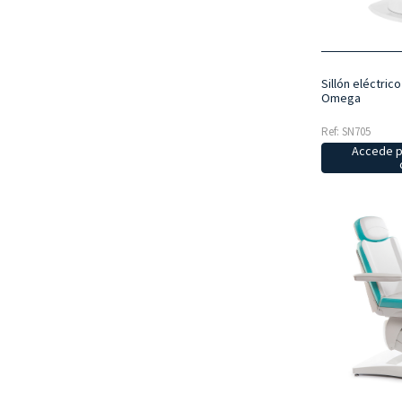
Sillón eléctric
Omega
Ref: SN705
Accede p