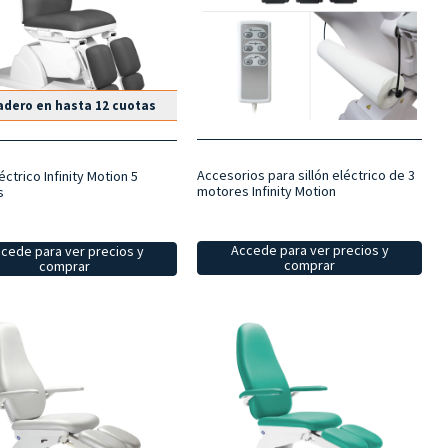
dero en hasta 12 cuotas
Accesorios para sillón eléctrico de 3
léctrico Infinity Motion 5
motores Infinity Motion
s
Accede para ver precios y
cede para ver precios y
comprar
comprar