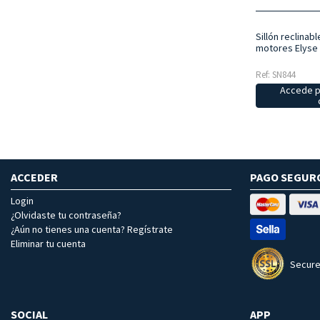
Sillón reclinabl
motores Elyse
Ref: SN844
Accede p
ACCEDER
PAGO SEGUR
Login
¿Olvidaste tu contraseña?
¿Aún no tienes una cuenta? Regístrate
Eliminar tu cuenta
Secure
SOCIAL
APP