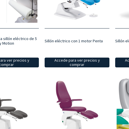
 sillón eléctrico de 5
Sillón e
Sillón eléctrico con 1 motor Penta
ty Motion
Ac
ara ver precios y
Accede para ver precios y
comprar
comprar