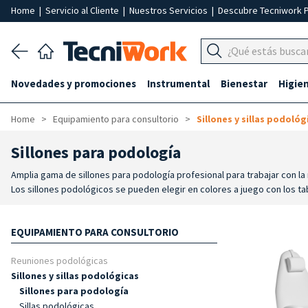
Home
|
Servicio al Cliente
|
Nuestros Servicios
|
Descubre Tecniwork 
Novedades y promociones
Instrumental
Bienestar
Higie
Home
Equipamiento para consultorio
Sillones y sillas podológ
Sillones para podología
Amplia gama de sillones para podología profesional para trabajar con 
Los sillones podológicos se pueden elegir en colores a juego con los tab
EQUIPAMIENTO PARA CONSULTORIO
Reuniones podológicas
Sillones y sillas podológicas
Sillones para podología
Sillas podológicas