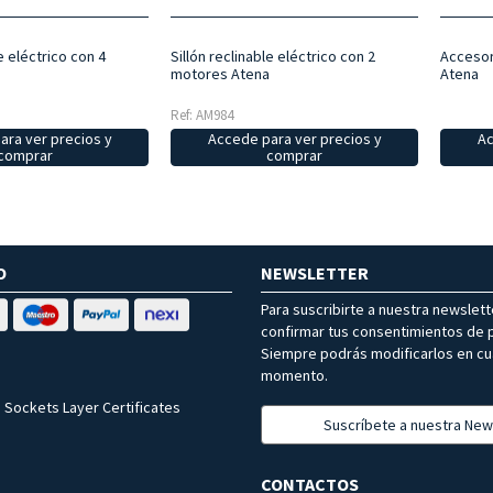
e eléctrico con 4
Sillón reclinable eléctrico con 2
Accesori
motores Atena
Atena
Ref: AM984
ara ver precios y
Accede para ver precios y
Ac
comprar
comprar
O
NEWSLETTER
Para suscribirte a nuestra newslet
confirmar tus consentimientos de p
Siempre podrás modificarlos en cu
momento.
 Sockets Layer Certificates
Suscríbete a nuestra New
CONTACTOS