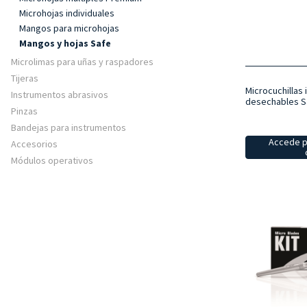
Microhojas individuales
Mangos para microhojas
Mangos y hojas Safe
Microlimas para uñas y raspadores
Tijeras
Microcuchillas 
Instrumentos abrasivos
desechables S
Pinzas
Bandejas para instrumentos
Accede p
Accesorios
Módulos operativos