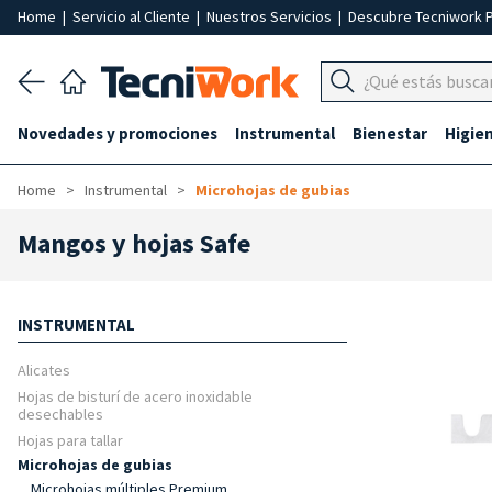
Home
|
Servicio al Cliente
|
Nuestros Servicios
|
Descubre Tecniwork 
Novedades y promociones
Instrumental
Bienestar
Higie
Home
Instrumental
Microhojas de gubias
Mangos y hojas Safe
INSTRUMENTAL
Alicates
Hojas de bisturí de acero inoxidable
desechables
Hojas para tallar
Microhojas de gubias
Microhojas múltiples Premium