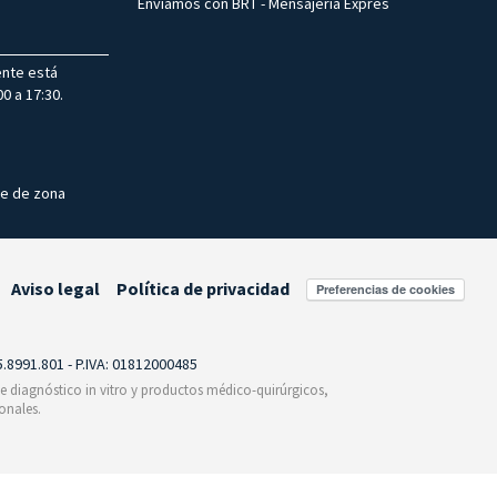
Enviamos con BRT - Mensajería Exprés
ente está
0 a 17:30.
te de zona
Aviso legal
Política de privacidad
Preferencias de cookies
55.8991.801 - P.IVA: 01812000485
 de diagnóstico in vitro y productos médico-quirúrgicos,
onales.