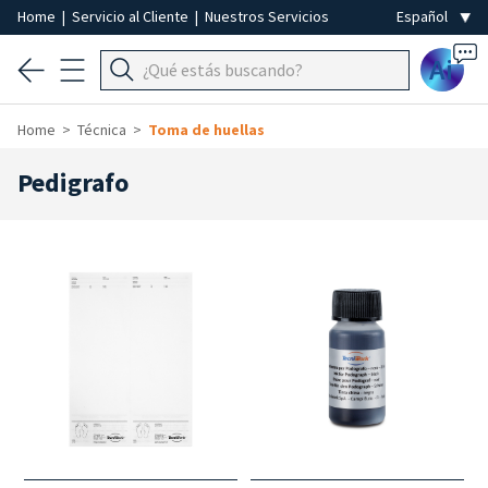
Home
|
Servicio al Cliente
|
Nuestros Servicios
Ai
Home
Técnica
Toma de huellas
Pedigrafo