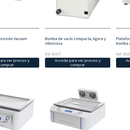
 presión Vacuum
Bomba de vacío compacta, ligera y
Platafo
silenciosa
bomba d
Ref: BV077
Ref: VN2
ara ver precios y
Accede para ver precios y
Ac
comprar
comprar