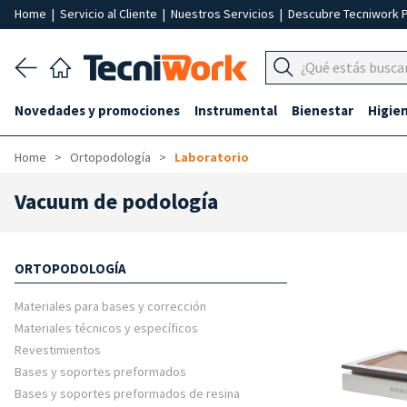
Home
|
Servicio al Cliente
|
Nuestros Servicios
|
Descubre Tecniwork 
Novedades y promociones
Instrumental
Bienestar
Higie
Home
Ortopodología
Laboratorio
Vacuum de podología
ORTOPODOLOGÍA
Materiales para bases y corrección
Materiales técnicos y específicos
Revestimientos
Bases y soportes preformados
Bases y soportes preformados de resina