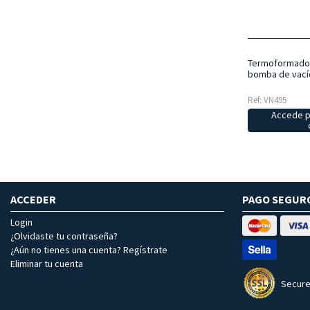
Termoformadora
bomba de vací
Ref: VN495
Accede p
ACCEDER
PAGO SEGUR
Login
¿Olvidaste tu contraseña?
¿Aún no tienes una cuenta? Regístrate
Eliminar tu cuenta
Secure