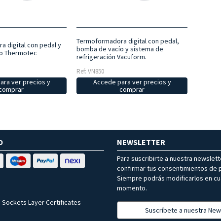
Termoformadora digital con pedal,
 digital con pedal y
bomba de vacío y sistema de
o Thermotec
refrigeración Vacuform.
Ref: VN850
ara ver precios y
Accede para ver precios y
comprar
comprar
O
NEWSLETTER
Para suscribirte a nuestra newslet
confirmar tus consentimientos de p
Siempre podrás modificarlos en cu
momento.
 Sockets Layer Certificates
Suscríbete a nuestra New