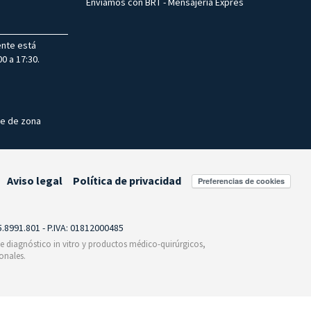
Enviamos con BRT - Mensajería Exprés
ente está
0 a 17:30.
te de zona
Aviso legal
Política de privacidad
Preferencias de cookies
55.8991.801 - P.IVA: 01812000485
 de diagnóstico in vitro y productos médico-quirúrgicos,
onales.