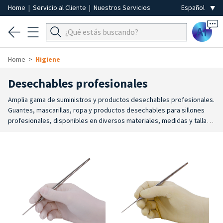
Home
|
Servicio al Cliente
|
Nuestros Servicios
Ai
Home
Higiene
Desechables profesionales
Amplia gama de suministros y productos desechables profesionales.
Guantes, mascarillas, ropa y productos desechables para sillones
profesionales, disponibles en diversos materiales, medidas y tallas.
Están fabricados para proteger y garantizar un alto nivel de higiene,
seguridad, eficiencia y comodidad durante el trabajo.