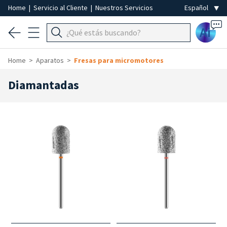
Home
|
Servicio al Cliente
|
Nuestros Servicios
Ai
Home
Aparatos
Fresas para micromotores
Diamantadas