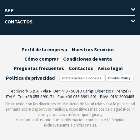
APP
CONTACTOS
Perfil de la empresa
Nuestros Servicios
Cómo comprar
Condiciones de venta
Preguntas frecuentes
Contactos
Aviso legal
Política de privacidad
Preferencias de cookies
TecniWork S.p.A. - Via R. Benini 8 - 50013 Campi Bisenzio (Firenze) -
ITALY - Tel: +39 055.8991.71 - Fax: +39 055.8991.801 - P.IVA: 01812000485
De acuerdo con las directrices del Ministerio de Salud relativas a la publicidad
sanitaria sobre dispositivos médicos, dispositivos médicos de diagnóstico in
vitro y productos médico-quirúrgicos,
se informa al usuario que la información contenida está dirigida
exclusivamente a profesionales.