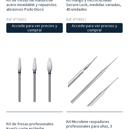
Kit de fresas de mandril de
Kit mango y microcuchillas
acero inoxidable y repuestos
Secure Lock, medidas variadas,
abrasivos Podo Disco
40 unidades
Ref: IPTW015
Ref: IPTW017
Accede para ver precios y
Accede para ver precios y
comprar
comprar
Kit Microlime raspadores
Kit de fresas profesionales
profesionales para uñas, 3
Kuartz corte estándar