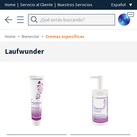
Home
|
Servicio al Cliente
|
Nuestros Servicios
Ai
Home
Bienestar
Cremas específicas
Laufwunder