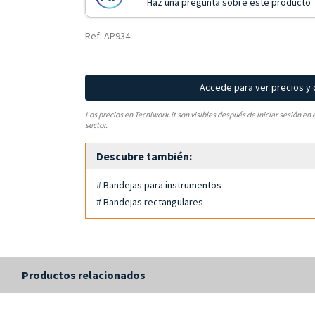
Haz una pregunta sobre este producto
Ref: AP934
Accede para ver precios y
Los precios en Tecniwork.it son visibles después de iniciar sesión en 
sector.
Descubre también:
# Bandejas para instrumentos
# Bandejas rectangulares
s
Productos relacionados