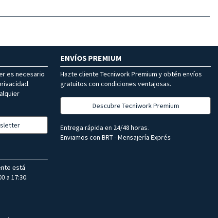
ENVÍOS PREMIUM
ter es necesario
Hazte cliente Tecniwork Premium y obtén envíos
rivacidad.
gratuitos con condiciones ventajosas.
alquier
Descubre Tecniwork Premium
sletter
Entrega rápida en 24/48 horas.
Enviamos con BRT - Mensajería Exprés
ente está
0 a 17:30.