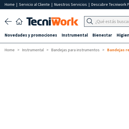
Home
|
Servicio al Cliente
|
Nuestros Servicios
|
Descubre Tecniwork 
Novedades y promociones
Instrumental
Bienestar
Higie
Home
Instrumental
Bandejas para instrumentos
Bandejas r