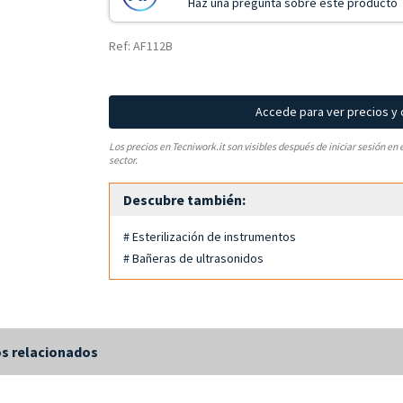
Haz una pregunta sobre este producto
Ref: AF112B
Accede para ver precios y
Los precios en Tecniwork.it son visibles después de iniciar sesión en 
sector.
Descubre también:
# Esterilización de instrumentos
# Bañeras de ultrasonidos
s relacionados