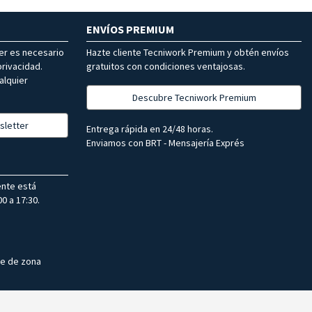
ENVÍOS PREMIUM
ter es necesario
Hazte cliente Tecniwork Premium y obtén envíos
rivacidad.
gratuitos con condiciones ventajosas.
alquier
Descubre Tecniwork Premium
sletter
Entrega rápida en 24/48 horas.
Enviamos con BRT - Mensajería Exprés
ente está
0 a 17:30.
te de zona