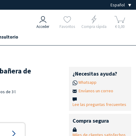
Acceder
Favoritos
Compra rápida
€ 0,00
nsultorio
 bañera de
¿Necesitas ayuda?
Whatsapp
Envíanos un correo
os de 3 l
Lee las preguntas frecuentes
Compra segura
Miles de clientes satisfechos