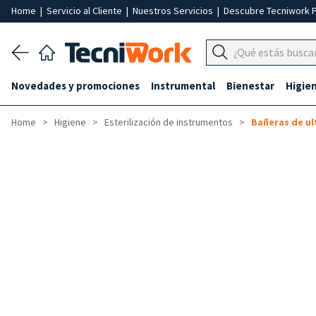
Home
|
Servicio al Cliente
|
Nuestros Servicios
|
Descubre Tecniwork 
Novedades y promociones
Instrumental
Bienestar
Higie
Home
Higiene
Esterilización de instrumentos
Bañeras de u