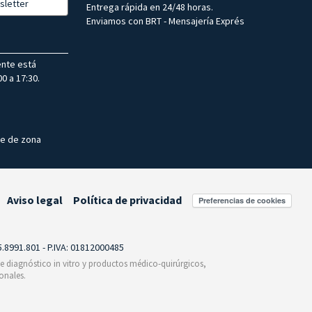
sletter
Entrega rápida en 24/48 horas.
Enviamos con BRT - Mensajería Exprés
ente está
0 a 17:30.
te de zona
Aviso legal
Política de privacidad
Preferencias de cookies
55.8991.801 - P.IVA: 01812000485
 de diagnóstico in vitro y productos médico-quirúrgicos,
onales.