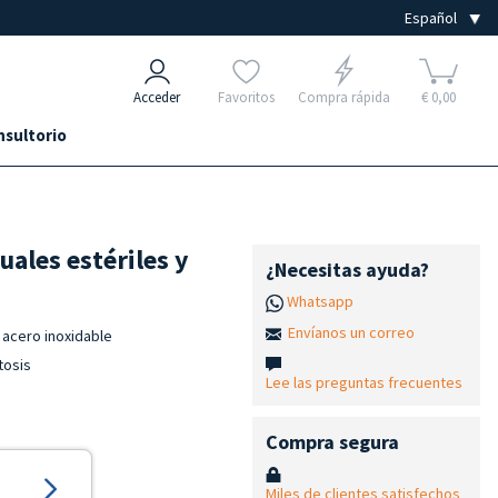
Acceder
Favoritos
Compra rápida
€ 0,00
nsultorio
uales estériles y
¿Necesitas ayuda?
Whatsapp
Envíanos un correo
 acero inoxidable
tosis
Lee las preguntas frecuentes
Compra segura
Miles de clientes satisfechos