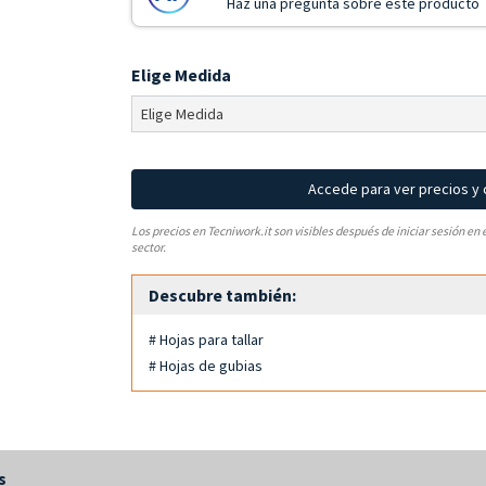
Haz una pregunta sobre este producto
Elige Medida
Accede para ver precios y
Los precios en Tecniwork.it son visibles después de iniciar sesión en 
sector.
Descubre también:
# Hojas para tallar
# Hojas de gubias
s