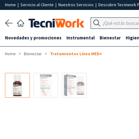
Home
|
Servicio al Cliente
|
Nuestros Servicios
|
Descubre Tecniwork 
Novedades y promociones
Instrumental
Bienestar
Higie
Home
Bienestar
Tratamientos Línea MED+