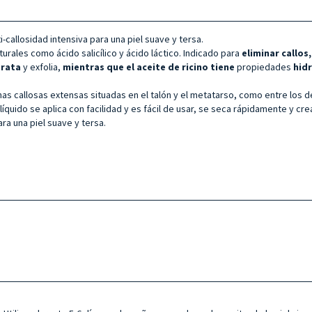
ti-callosidad intensiva para una piel suave y tersa.
turales como ácido salicílico y ácido láctico. Indicado para
eliminar callos
idrata
y exfolia,
mientras que el aceite de ricino tiene
propiedades
hidr
nas callosas extensas situadas en el talón y el metatarso, como entre los d
líquido se aplica con facilidad y es fácil de usar, se seca rápidamente y crea
ra una piel suave y tersa.