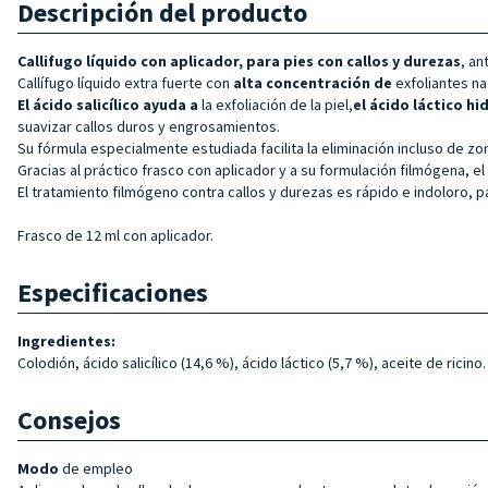
Descripción del producto
Callifugo líquido con aplicador, para pies con callos y durezas
, an
Callífugo líquido extra fuerte con
alta concentración de
exfoliantes na
El ácido salicílico ayuda a
la exfoliación de la piel,
el ácido láctico h
suavizar callos duros y engrosamientos.
Su fórmula especialmente estudiada facilita la eliminación incluso de zo
Gracias al práctico frasco con aplicador y a su formulación filmógena, el 
El tratamiento filmógeno contra callos y durezas es rápido e indoloro, pa
Frasco de 12 ml con aplicador.
Especificaciones
Ingredientes:
Colodión, ácido salicílico (14,6 %), ácido láctico (5,7 %), aceite de ricino.
Consejos
Modo
de empleo