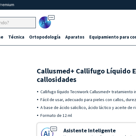
Premium
Ai
ne
Técnica
Ortopodología
Aparatos
Equipamiento para co
Callusmed+ Callifugo Líquido E
callosidades
Callifugo líquido Tecniwork Callusmed+ tratamiento i
Fácil de usar, adecuado para pieles con callos, dure
A base de ácido salicílico, ácido láctico y aceite de r
Formato de 12 ml
Asistente Inteligente