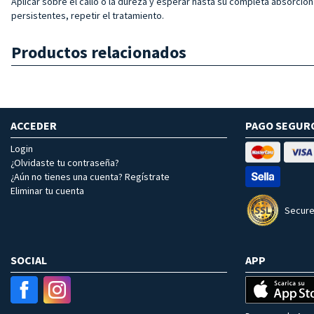
Aplicar sobre el callo o la dureza y esperar hasta su completa absorción. 
persistentes, repetir el tratamiento.
Productos relacionados
ACCEDER
PAGO SEGUR
Login
¿Olvidaste tu contraseña?
¿Aún no tienes una cuenta? Regístrate
Eliminar tu cuenta
Secure
SOCIAL
APP