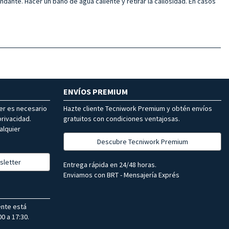
undante. Hacer un baño de agua caliente y retirar la callosidad. En casos
ENVÍOS PREMIUM
ter es necesario
Hazte cliente Tecniwork Premium y obtén envíos
rivacidad.
gratuitos con condiciones ventajosas.
alquier
Descubre Tecniwork Premium
sletter
Entrega rápida en 24/48 horas.
Enviamos con BRT - Mensajería Exprés
ente está
0 a 17:30.