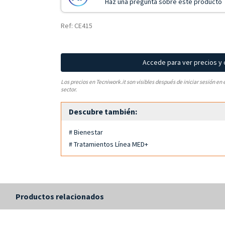
Haz una pregunta sobre este producto
Ref: CE415
Accede para ver precios y
Los precios en Tecniwork.it son visibles después de iniciar sesión en 
sector.
Descubre también:
# Bienestar
# Tratamientos Línea MED+
s
Productos relacionados