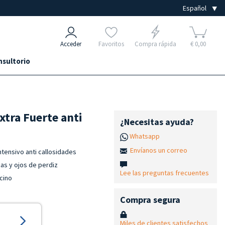
Acceder
Favoritos
Compra rápida
€ 0,00
nsultorio
xtra Fuerte anti
¿Necesitas ayuda?
Whatsapp
Envíanos un correo
ntensivo anti callosidades
zas y ojos de perdiz
Lee las preguntas frecuentes
icino
Compra segura
Miles de clientes satisfechos