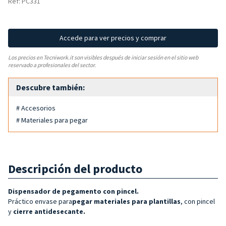
Ref: PC331
Accede para ver precios y comprar
Los precios en Tecniwork.it son visibles después de iniciar sesión en el sitio web
reservado a profesionales del sector.
Descubre también:
# Accesorios
# Materiales para pegar
Descripción del producto
Dispensador de pegamento con pincel.
Práctico envase para
pegar materiales para plantillas
, con pincel
y
cierre antidesecante.