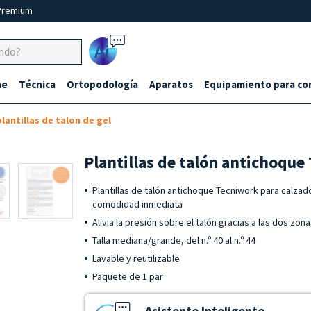
Premium
Ai
ne
Técnica
Ortopodología
Aparatos
Equipamiento para co
lantillas de talon de gel
Plantillas de talón antichoque 
Plantillas de talón antichoque Tecniwork para calzad
comodidad inmediata
Alivia la presión sobre el talón gracias a las dos zo
Talla mediana/grande, del n.º 40 al n.º 44
Lavable y reutilizable
Paquete de 1 par
Asistente Inteligente