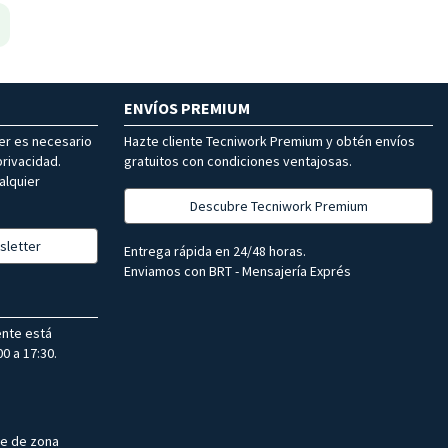
ENVÍOS PREMIUM
ter es necesario
Hazte cliente Tecniwork Premium y obtén envíos
rivacidad.
gratuitos con condiciones ventajosas.
alquier
Descubre Tecniwork Premium
sletter
Entrega rápida en 24/48 horas.
Enviamos con BRT - Mensajería Exprés
ente está
0 a 17:30.
te de zona