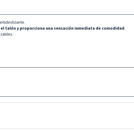
antideslizante.
re el talón y proporciona una sensación inmediata de comodidad
.
izables.