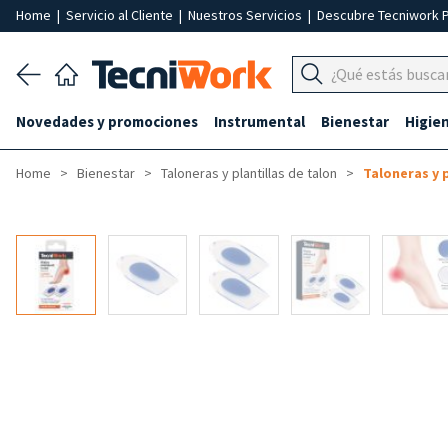
Home
|
Servicio al Cliente
|
Nuestros Servicios
|
Descubre Tecniwork 
Novedades y promociones
Instrumental
Bienestar
Higie
Home
Bienestar
Taloneras y plantillas de talon
Taloneras y p