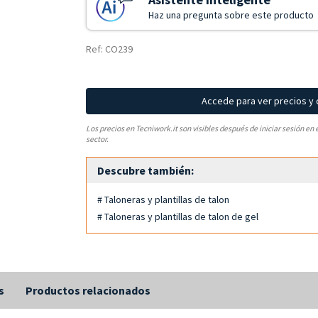
Haz una pregunta sobre este producto
Ref: CO239
Accede para ver precios y
Los precios en Tecniwork.it son visibles después de iniciar sesión en 
sector.
Descubre también:
# Taloneras y plantillas de talon
# Taloneras y plantillas de talon de gel
s
Productos relacionados