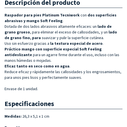
Descripción del producto
Raspador para pies Platinum
Tecniwork
con
dos superficies
abrasivas y
mango Soft Feeling
.
Dotada de dos lados abrasivos altamente eficaces: un
lado de
grano grueso
, para eliminar el exceso de callosidades, y un
lado
de grano fino, para
suavizar y pulir la superficie cutánea.
Uso sin esfuerzo gracias a
la textura especial de acero
.
Práctico mango con superficie especial Soft Feeling
antideslizante
para un agarre firme durante el uso, incluso con las
manos húmedas o mojadas.
Eficaz tanto en seco como en agua
.
Reduce eficaz y rápidamente las callosidades y los engrosamientos,
para unos pies lisos y perfectamente suaves.
Envase de 1 unidad.
Especificaciones
Medidas:
26,3 x 5,1 x 1 cm