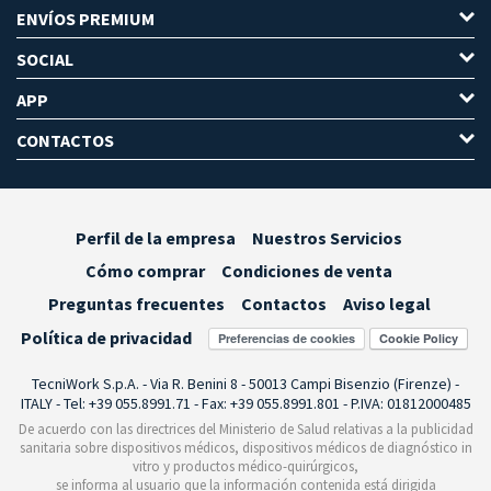
ENVÍOS PREMIUM
SOCIAL
APP
CONTACTOS
Perfil de la empresa
Nuestros Servicios
Cómo comprar
Condiciones de venta
Preguntas frecuentes
Contactos
Aviso legal
Política de privacidad
Preferencias de cookies
TecniWork S.p.A. - Via R. Benini 8 - 50013 Campi Bisenzio (Firenze) -
ITALY - Tel: +39 055.8991.71 - Fax: +39 055.8991.801 - P.IVA: 01812000485
De acuerdo con las directrices del Ministerio de Salud relativas a la publicidad
sanitaria sobre dispositivos médicos, dispositivos médicos de diagnóstico in
vitro y productos médico-quirúrgicos,
se informa al usuario que la información contenida está dirigida