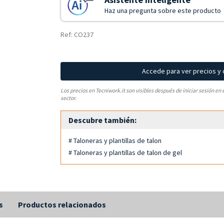
Haz una pregunta sobre este producto
Ref: CO237
Accede para ver precios y
Los precios en Tecniwork.it son visibles después de iniciar sesión en 
sector.
Descubre también:
# Taloneras y plantillas de talon
# Taloneras y plantillas de talon de gel
s
Productos relacionados