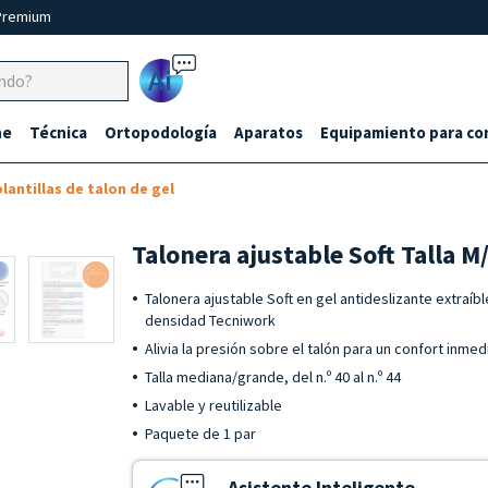
Premium
Ai
ne
Técnica
Ortopodología
Aparatos
Equipamiento para co
lantillas de talon de gel
Talonera ajustable Soft Talla M
Talonera ajustable Soft en gel antideslizante extraí
densidad Tecniwork
Alivia la presión sobre el talón para un confort inmed
Talla mediana/grande, del n.º 40 al n.º 44
Lavable y reutilizable
Paquete de 1 par
Asistente Inteligente