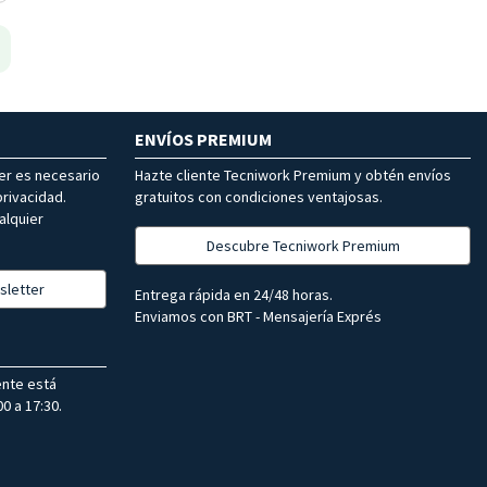
ENVÍOS PREMIUM
ter es necesario
Hazte cliente Tecniwork Premium y obtén envíos
rivacidad.
gratuitos con condiciones ventajosas.
alquier
Descubre Tecniwork Premium
sletter
Entrega rápida en 24/48 horas.
Enviamos con BRT - Mensajería Exprés
ente está
0 a 17:30.