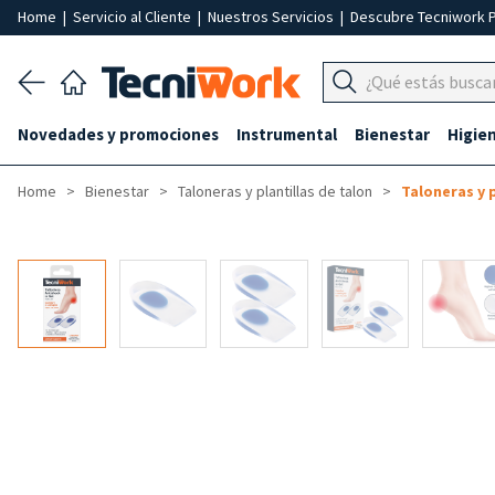
Home
|
Servicio al Cliente
|
Nuestros Servicios
|
Descubre Tecniwork 
Novedades y promociones
Instrumental
Bienestar
Higie
Home
Bienestar
Taloneras y plantillas de talon
Taloneras y p