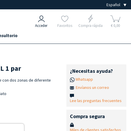
Acceder
Favoritos
Compra rápida
€ 0,00
nsultorio
/L 1 par
¿Necesitas ayuda?
Whatsapp
ble con dos zonas de diferente
Envíanos un correo
iato
Lee las preguntas frecuentes
Compra segura
Miles de clientes satisfechos