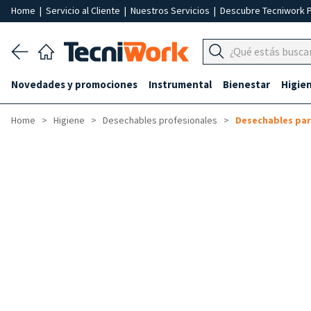
Home
|
Servicio al Cliente
|
Nuestros Servicios
|
Descubre Tecniwork 
Novedades y promociones
Instrumental
Bienestar
Higie
Home
Higiene
Desechables profesionales
Desechables par