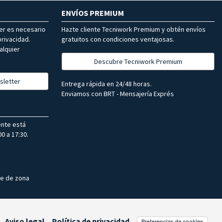
ENVÍOS PREMIUM
ter es necesario
Hazte cliente Tecniwork Premium y obtén envíos
rivacidad.
gratuitos con condiciones ventajosas.
alquier
Descubre Tecniwork Premium
sletter
Entrega rápida en 24/48 horas.
Enviamos con BRT - Mensajería Exprés
ente está
0 a 17:30.
te de zona
Aviso legal
Política de privacidad
Preferencias de cookies