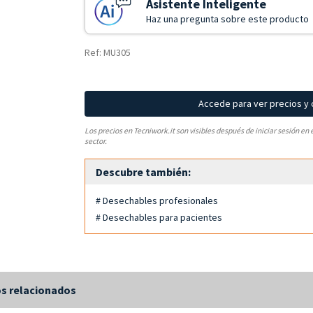
Asistente Inteligente
Haz una pregunta sobre este producto
Ref: MU305
Accede para ver precios y
Los precios en Tecniwork.it son visibles después de iniciar sesión en 
sector.
Descubre también:
# Desechables profesionales
# Desechables para pacientes
s relacionados