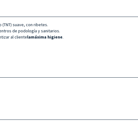
do (TNT) suave, con ribetes.
entros de podología y sanitarios.
izar al cliente
la
máxima higiene
.