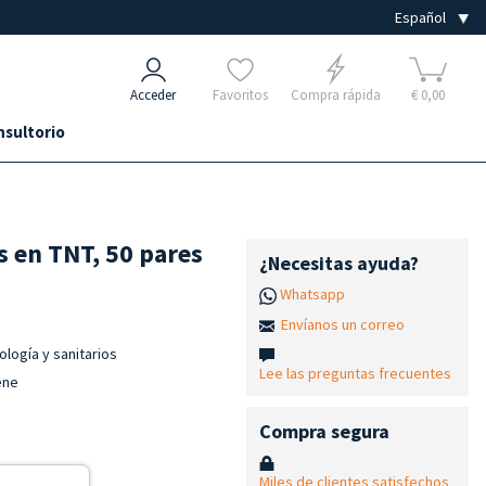
Acceder
Favoritos
Compra rápida
€ 0,00
nsultorio
s en TNT, 50 pares
¿Necesitas ayuda?
Whatsapp
Envíanos un correo
logía y sanitarios
Lee las preguntas frecuentes
ene
Compra segura
Miles de clientes satisfechos