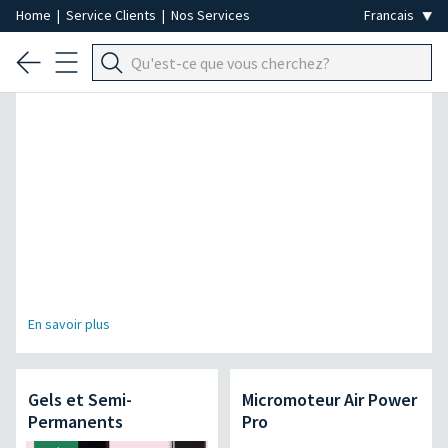
Home
|
Service Clients
|
Nos Services
Spécial Épilation Professionnelle
En savoir plus
Gels et Semi-
Micromoteur Air Power
Permanents
Pro