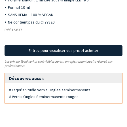
Polymérisation : 1 minute sous la lampe LED TNS
Format 10 ml
SANS HEMA – 100 % VÉGAN
Ne contient pas du CI 77820
Réf: LS637
Entrez pour visualiser vos prix et acheter
Les prix sur Tecniwork.it sont visibles après l'enregistrement au site réservé aux
professionnels.
Découvrez aussi:
# Laqerìs Studio Vernis Ongles semipermanents
# Vernis Ongles Semipermanents rouges