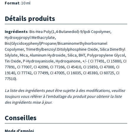
Format
: 10 ml
Détails produits
Ingrédients
: Bis-Hea Poly(1,4-Butanediol)-9/Ipdi Copolymer,
Hydroxypropyl Methacrylate,
Bis(Glycidoxyphenyl)Propane/Bisaminomethylnorbornanel
Copolymer, Trimethylbenzoyl Ditolylphosphine Oxide, Silica Dimethyl
Silylate, Mica, Aluminum Hydroxide, Silica, BHT, Polypropylene Glycol,
Tin Oxide, P-Hydroxyanisole, Hydroquinone, +/- ( CI 77491, CI 15880, CI
77891, CI 77007, CI 42090, CI 77266, CI 45410, CI 15850, CI 47000, CI
19140, CI 77742, CI 77499, CI 47005, CI 16035, CI 45380, CI 60725, CI
77510).
La liste des ingrédients peut être sujette à des modifications, veuillez
toujours vous référer à l'emballage du produit pour obtenir la liste
des ingrédients mise à jour.
Conseilles
Mode d'emploi