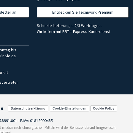
letter an
Entdecken Sie Tecniwork Premium
Schnelle Lieferung in 2/3 Werktagen.
Wir liefern mit BRT – Express-Kurierdienst
ontag bis
ür Sie da.
rk.it
svertreter
se
Cookie-Einstellungen
55.8991.801 - P.IVA: 01812000485
medizinisch-chirurgischen Mitteln wird der Benutzer darauf hingewiesen,
et sind.