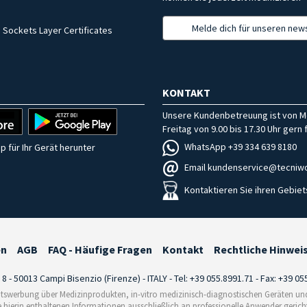
Melde dich für unseren news
 Sockets Layer Certificates
KONTAKT
Unsere Kundenbetreuung ist von M
Freitag von 9.00 bis 17.30 Uhr gern f
WhatsApp +39 334 639 8180
p für Ihr Gerät herunter
Email kundenservice@tecniwo
Kontaktieren Sie ihren Gebiet
en
AGB
FAQ - Häufige Fragen
Kontakt
Rechtliche Hinwei
i 8 - 50013 Campi Bisenzio (Firenze) - ITALY - Tel: +39 055.8991.71 - Fax: +39 0
tswerbung über Medizinprodukten, in-vitro medizinisch-diagnostischen Geräten und 
e hierin enthaltenen Informationen ausschließlich an professionelle Anwender gericht