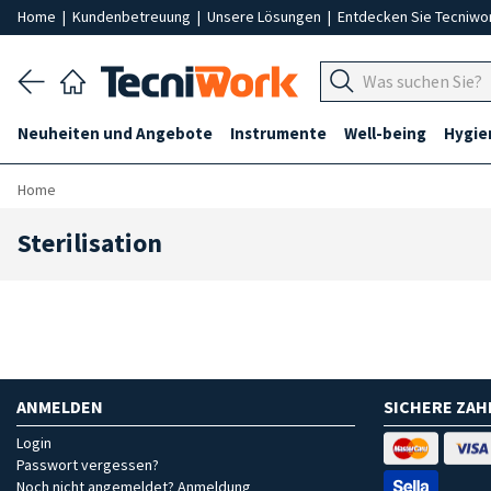
Home
|
Kundenbetreuung
|
Unsere Lösungen
|
Entdecken Sie Tecniwo
Neuheiten und Angebote
Instrumente
Well-being
Hygie
Home
Sterilisation
ANMELDEN
SICHERE ZA
Login
Passwort vergessen?
Noch nicht angemeldet? Anmeldung