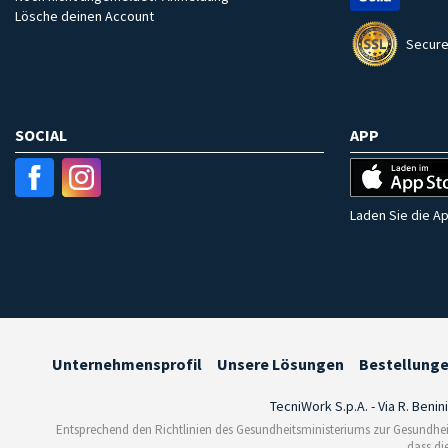
Lösche deinen Account
Secure
SOCIAL
APP
Laden Sie die Ap
Unternehmensprofil
Unsere Lösungen
Bestellung
TecniWork S.p.A. - Via R. Benin
Entsprechend den Richtlinien des Gesundheitsministeriums zur Gesundhei
dass di