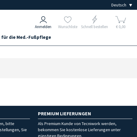
Anmelden
Wunschliste
Schnell bestellen
€ 0,00
 für die Med.-Fußpflege
PREMIUM LIEFERUNGEN
n, bitte
Als Premium Kunde von Tecniwork werden,
stellungen, Sie
bekommen Sie kostenlose Lieferungen unter
günstigen Bedingungen.