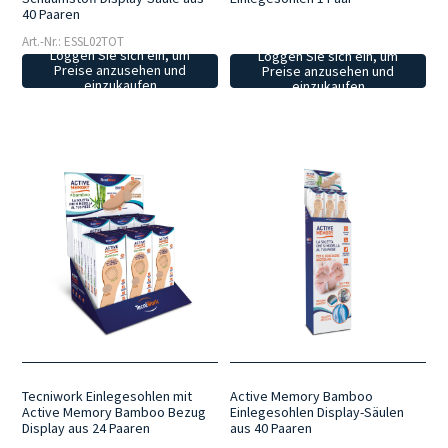
40 Paaren
Art.-Nr.: ESSL02TOT
Loggen Sie sich ein, um
Loggen Sie sich ein, um
Preise anzusehen und
Preise anzusehen und
einzukaufen
einzukaufen
Tecniwork Einlegesohlen mit
Active Memory Bamboo
Active Memory Bamboo Bezug
Einlegesohlen Display-Säulen
Display aus 24 Paaren
aus 40 Paaren