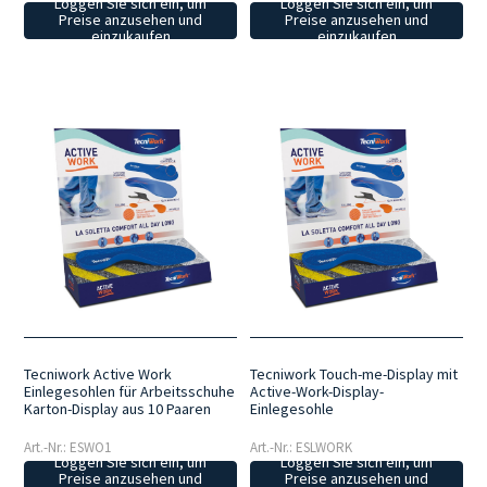
Loggen Sie sich ein, um
Loggen Sie sich ein, um
Preise anzusehen und
Preise anzusehen und
einzukaufen
einzukaufen
Tecniwork Active Work
Tecniwork Touch-me-Display mit
Einlegesohlen für Arbeitsschuhe
Active-Work-Display-
Karton-Display aus 10 Paaren
Einlegesohle
Art.-Nr.: ESWO1
Art.-Nr.: ESLWORK
Loggen Sie sich ein, um
Loggen Sie sich ein, um
Preise anzusehen und
Preise anzusehen und