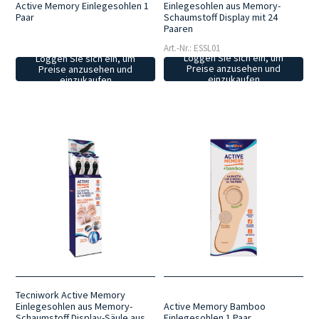
Einlegesohlen aus Memory-
Active Memory Einlegesohlen 1
Schaumstoff Display mit 24
Paar
Paaren
Art.-Nr.: ESSL01
Loggen Sie sich ein, um
Loggen Sie sich ein, um
Preise anzusehen und
Preise anzusehen und
einzukaufen
einzukaufen
Tecniwork Active Memory
Einlegesohlen aus Memory-
Active Memory Bamboo
Schaumstoff Display-Säule aus
Einlegesohlen 1 Paar