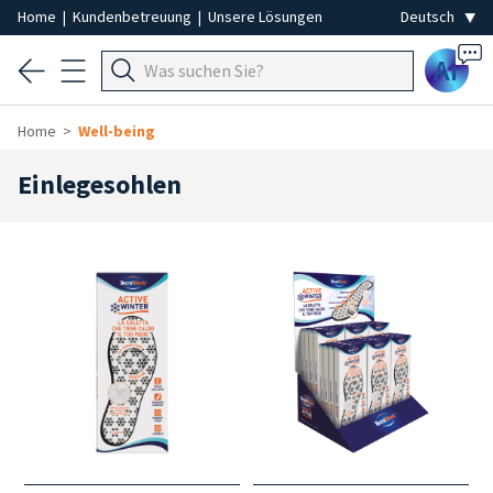
Home
|
Kundenbetreuung
|
Unsere Lösungen
Ai
Home
Well-being
Einlegesohlen