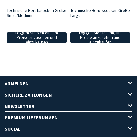
Technische Berufssocken Größe
Technische Berufssocken Größe
Small/Medium
Large
Loggen Sie sich ein, um
Loggen Sie sich ein, um
Preise anzusehen und
Preise anzusehen und
einzukaufen
einzukaufen
ANMELDEN
SICHERE ZAHLUNGEN
NEWSLETTER
PREMIUM LIEFERUNGEN
SOCIAL