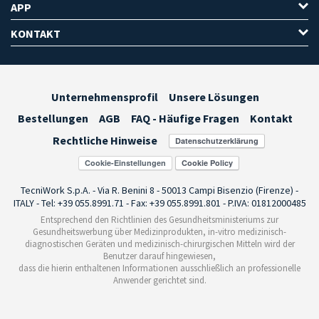
APP
KONTAKT
Unternehmensprofil
Unsere Lösungen
Bestellungen
AGB
FAQ - Häufige Fragen
Kontakt
Rechtliche Hinweise
Cookie-Einstellungen
TecniWork S.p.A. - Via R. Benini 8 - 50013 Campi Bisenzio (Firenze) -
ITALY - Tel: +39 055.8991.71 - Fax: +39 055.8991.801 - P.IVA: 01812000485
Entsprechend den Richtlinien des Gesundheitsministeriums zur
Gesundheitswerbung über Medizinprodukten, in-vitro medizinisch-
diagnostischen Geräten und medizinisch-chirurgischen Mitteln wird der
Benutzer darauf hingewiesen,
dass die hierin enthaltenen Informationen ausschließlich an professionelle
Anwender gerichtet sind.