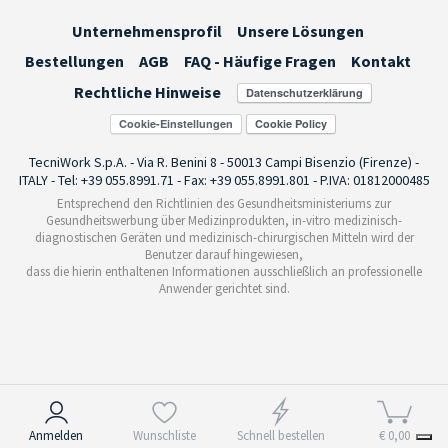
Unternehmensprofil
Unsere Lösungen
Bestellungen
AGB
FAQ - Häufige Fragen
Kontakt
Rechtliche Hinweise
Cookie-Einstellungen
TecniWork S.p.A. - Via R. Benini 8 - 50013 Campi Bisenzio (Firenze) -
ITALY - Tel: +39 055.8991.71 - Fax: +39 055.8991.801 - P.IVA: 01812000485
Entsprechend den Richtlinien des Gesundheitsministeriums zur
Gesundheitswerbung über Medizinprodukten, in-vitro medizinisch-
diagnostischen Geräten und medizinisch-chirurgischen Mitteln wird der
Benutzer darauf hingewiesen,
dass die hierin enthaltenen Informationen ausschließlich an professionelle
Anwender gerichtet sind.
Hinweis bei Erhebung
Anmelden
Wunschliste
Schnell bestellen
€ 0,00