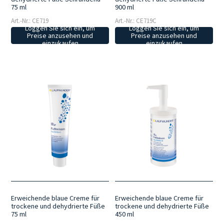
75 ml
900 ml
Art.-Nr.: CE719
Art.-Nr.: CE719C
Loggen Sie sich ein, um
Loggen Sie sich ein, um
Preise anzusehen und
Preise anzusehen und
einzukaufen
einzukaufen
Erweichende blaue Creme für
Erweichende blaue Creme für
trockene und dehydrierte Füße
trockene und dehydrierte Füße
75 ml
450 ml