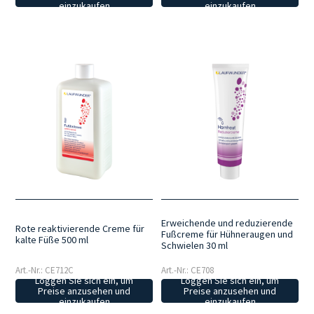
einzukaufen
einzukaufen
Erweichende und reduzierende
Rote reaktivierende Creme für
Fußcreme für Hühneraugen und
kalte Füße 500 ml
Schwielen 30 ml
Art.-Nr.: CE712C
Art.-Nr.: CE708
Loggen Sie sich ein, um
Loggen Sie sich ein, um
Preise anzusehen und
Preise anzusehen und
einzukaufen
einzukaufen