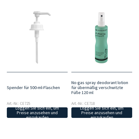
No-gas spray deodorant lotion
Spender für 500-ml-Flaschen
für übermäßig verschwitzte
Füße 120 ml
Art.-Nr.: CE725
Art.-Nr.: CE718
Loggen Sie sich ein, um
Loggen Sie sich ein, um
Preise anzusehen und
Preise anzusehen und
einzukaufen
einzukaufen