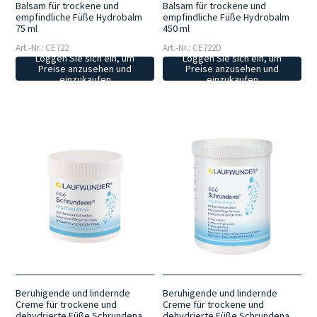
Balsam für trockene und
Balsam für trockene und
empfindliche Füße Hydrobalm
empfindliche Füße Hydrobalm
75 ml
450 ml
Art.-Nr.: CE722
Art.-Nr.: CE722D
Loggen Sie sich ein, um
Loggen Sie sich ein, um
Preise anzusehen und
Preise anzusehen und
einzukaufen
einzukaufen
Beruhigende und lindernde
Beruhigende und lindernde
Creme für trockene und
Creme für trockene und
dehydrierte Füße Schrundena
dehydrierte Füße Schrundena