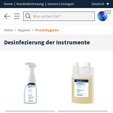
Home
|
Kundenbetreuung
|
Unsere Lösungen
Ai
Home
Hygiene
Praxishygiene
Desinfezierung der Instrumente