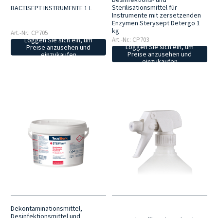
Sterilisationsmittel für
BACTISEPT INSTRUMENTE 1 L
Instrumente mit zersetzenden
Enzymen Sterysept Detergo 1
kg
Art.-Nr.: CP705
Loggen Sie sich ein, um
Art.-Nr.: CP703
Loggen Sie sich ein, um
Preise anzusehen und
Preise anzusehen und
einzukaufen
einzukaufen
Dekontaminationsmittel,
Desinfektionsmittel und