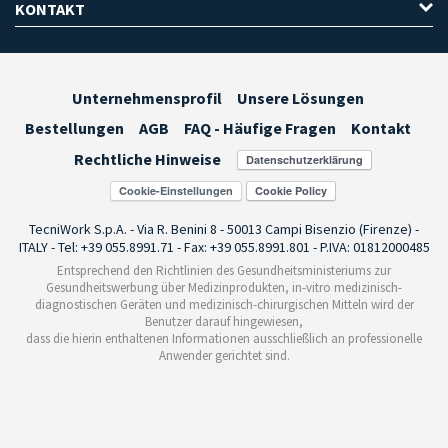
KONTAKT
Unternehmensprofil
Unsere Lösungen
Bestellungen
AGB
FAQ - Häufige Fragen
Kontakt
Rechtliche Hinweise
Cookie-Einstellungen
TecniWork S.p.A. - Via R. Benini 8 - 50013 Campi Bisenzio (Firenze) -
ITALY - Tel: +39 055.8991.71 - Fax: +39 055.8991.801 - P.IVA: 01812000485
Entsprechend den Richtlinien des Gesundheitsministeriums zur
Gesundheitswerbung über Medizinprodukten, in-vitro medizinisch-
diagnostischen Geräten und medizinisch-chirurgischen Mitteln wird der
Benutzer darauf hingewiesen,
dass die hierin enthaltenen Informationen ausschließlich an professionelle
Anwender gerichtet sind.