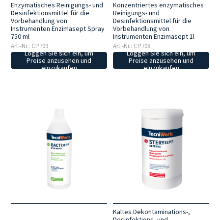
Enzymatisches Reinigungs- und
Konzentriertes enzymatisches
Desinfektionsmittel für die
Reinigungs- und
Vorbehandlung von
Desinfektionsmittel für die
Instrumenten Enzimasept Spray
Vorbehandlung von
750 ml
Instrumenten Enzimasept 1l
Art.-Nr.: CP709
Art.-Nr.: CP708
Loggen Sie sich ein, um
Loggen Sie sich ein, um
Preise anzusehen und
Preise anzusehen und
einzukaufen
einzukaufen
Kaltes Dekontaminations-,
Desinfektions- und