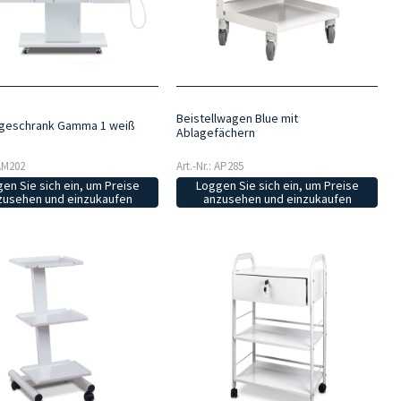
Beistellwagen Blue mit
geschrank Gamma 1 weiß
Ablagefächern
 AM202
Art.-Nr.: AP285
en Sie sich ein, um Preise
Loggen Sie sich ein, um Preise
zusehen und einzukaufen
anzusehen und einzukaufen