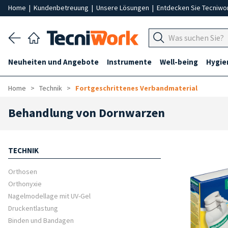
Home
|
Kundenbetreuung
|
Unsere Lösungen
|
Entdecken Sie Tecniwo
Neuheiten und Angebote
Instrumente
Well-being
Hygie
Home
Technik
Fortgeschrittenes Verbandmaterial
Behandlung von Dornwarzen
TECHNIK
Orthosen
Orthonyxie
Nagelmodellage mit UV-Gel
Druckentlastung
Binden und Bandagen