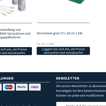
Behandlung von
Verrusheet grün 15 x 20 cm 1 Stk.
 80ml-Spraydosen und
egapplikatoren
Art.-Nr.: CS508
Loggen Sie sich ein, um Preise
sich ein, um Preise
anzusehen und einzukaufen
 und einzukaufen
HLUNGEN
NEWSLETTER
Um unsere Newsletter zu abonniere
bestätigen Sie Ihre Datenschutzein
können sie jederzeit modifizieren
Melde dich für unseren news