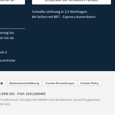
Schnelle Lieferung in 2/3 Werktagen.
Wir liefern mit BRT – Express-Kurierdienst
ontag bis
ür Sie da.
rk.it
svertreter
se
Cookie-Einstellungen
55.8991.801 - P.IVA: 01812000485
medizinisch-chirurgischen Mitteln wird der Benutzer darauf hingewiesen,
et sind.