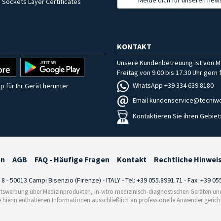
 Sockets Layer Certificates
KONTAKT
Unsere Kundenbetreuung ist von M
Freitag von 9.00 bis 17.30 Uhr gern f
WhatsApp +39 334 639 8180
p für Ihr Gerät herunter
Email kundenservice@tecniwo
Kontaktieren Sie ihren Gebiet
en
AGB
FAQ - Häufige Fragen
Kontakt
Rechtliche Hinwei
i 8 - 50013 Campi Bisenzio (Firenze) - ITALY - Tel: +39 055.8991.71 - Fax: +39 0
tswerbung über Medizinprodukten, in-vitro medizinisch-diagnostischen Geräten und 
e hierin enthaltenen Informationen ausschließlich an professionelle Anwender gericht