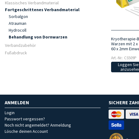
Klassisches Verbandmaterial
Fortgeschrittenes Verbandmaterial
Sorbalgon
Atrauman
Hydrocoll
Behandlung von Dornwarzen
Kryotherapie-
Warzen mit 2 x
Verbandzubehör
60 x 2mm Einw
Fußabdruck
Art.-Nr.: CS509P
Loggen Sie 
anzusehen
ANMELDEN
SICHERE ZA
Login
Passwort vergessen?
Noch nicht angemeldet? Anmeldung
Lösche deinen Account