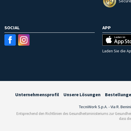
Secure
SOCIAL
APP
Laden Sie die Ap
Unternehmensprofil
Unsere Lösungen
Bestellung
TecniWork S.p.A. - Via R. Benin
Entsprechend den Richtlinien des Gesundheitsministeriums zur Gesundhei
dass di