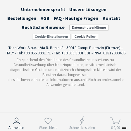
Unternehmensprofil
Unsere Lösungen
Bestellungen
AGB
FAQ - Häufige Fragen
Kontakt
Rechtliche Hinweise
Cookie-Einstellungen
TecniWork S.p.A. - Via R. Benini 8 - 50013 Campi Bisenzio (Firenze) -
ITALY - Tel: +39 055.8991.71 - Fax: +39 055.8991.801 - P.IVA: 01812000485
Entsprechend den Richtlinien des Gesundheitsministeriums zur
Gesundheitswerbung über Medizinprodukten, in-vitro medizinisch-
diagnostischen Geräten und medizinisch-chirurgischen Mitteln wird der
Benutzer darauf hingewiesen,
dass die hierin enthaltenen Informationen ausschließlich an professionelle
Anwender gerichtet sind.
Hinweis bei Erhebung
Anmelden
Wunschliste
Schnell bestellen
€ 0,00