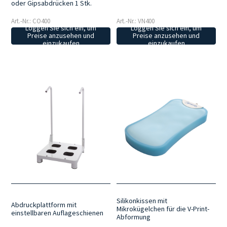
oder Gipsabdrücken 1 Stk.
Art.-Nr.: CO400
Art.-Nr.: VN400
Loggen Sie sich ein, um
Loggen Sie sich ein, um
Preise anzusehen und
Preise anzusehen und
einzukaufen
einzukaufen
Silikonkissen mit
Abdruckplattform mit
Mikrokügelchen für die V-Print-
einstellbaren Auflageschienen
Abformung