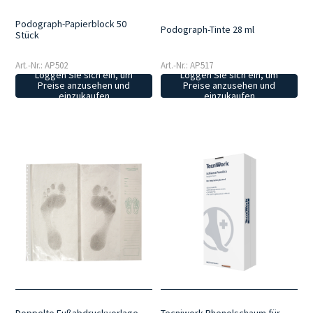
Podograph-Papierblock 50
Podograph-Tinte 28 ml
Stück
Art.-Nr.: AP502
Art.-Nr.: AP517
Loggen Sie sich ein, um
Loggen Sie sich ein, um
Preise anzusehen und
Preise anzusehen und
einzukaufen
einzukaufen
Doppelte Fußabdruckvorlage
Tecniwork Phenolschaum für