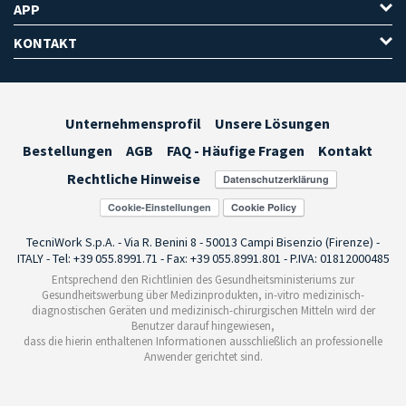
APP
KONTAKT
Unternehmensprofil
Unsere Lösungen
Bestellungen
AGB
FAQ - Häufige Fragen
Kontakt
Rechtliche Hinweise
Cookie-Einstellungen
TecniWork S.p.A. - Via R. Benini 8 - 50013 Campi Bisenzio (Firenze) -
ITALY - Tel: +39 055.8991.71 - Fax: +39 055.8991.801 - P.IVA: 01812000485
Entsprechend den Richtlinien des Gesundheitsministeriums zur
Gesundheitswerbung über Medizinprodukten, in-vitro medizinisch-
diagnostischen Geräten und medizinisch-chirurgischen Mitteln wird der
Benutzer darauf hingewiesen,
dass die hierin enthaltenen Informationen ausschließlich an professionelle
Anwender gerichtet sind.