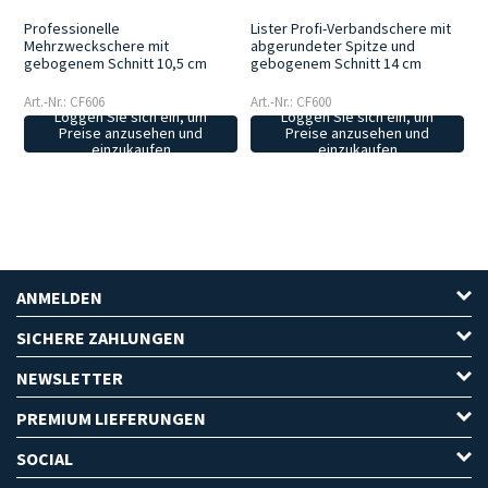
Professionelle
Lister Profi-Verbandschere mit
Mehrzweckschere mit
abgerundeter Spitze und
gebogenem Schnitt 10,5 cm
gebogenem Schnitt 14 cm
Art.-Nr.: CF606
Art.-Nr.: CF600
Loggen Sie sich ein, um
Loggen Sie sich ein, um
Preise anzusehen und
Preise anzusehen und
einzukaufen
einzukaufen
ANMELDEN
SICHERE ZAHLUNGEN
NEWSLETTER
PREMIUM LIEFERUNGEN
SOCIAL