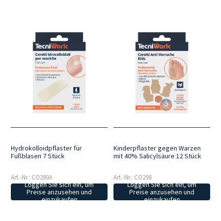
Hydrokolloidpflaster für
Kinderpflaster gegen Warzen
Fußblasen 7 Stück
mit 40% Salicylsäure 12 Stück
Art.-Nr.: CO280A
Art.-Nr.: CO298
Loggen Sie sich ein, um
Loggen Sie sich ein, um
Preise anzusehen und
Preise anzusehen und
einzukaufen
einzukaufen