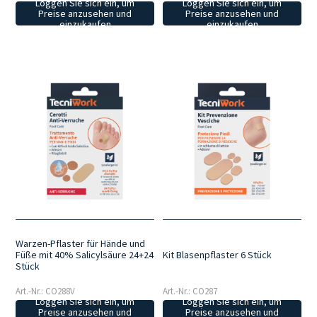
Loggen Sie sich ein, um
Loggen Sie sich ein, um
Preise anzusehen und
Preise anzusehen und
einzukaufen
einzukaufen
Warzen-Pflaster für Hände und
Füße mit 40% Salicylsäure 24+24
Kit Blasenpflaster 6 Stück
Stück
Art.-Nr.: CO288V
Art.-Nr.: CO287
Loggen Sie sich ein, um
Loggen Sie sich ein, um
Preise anzusehen und
Preise anzusehen und