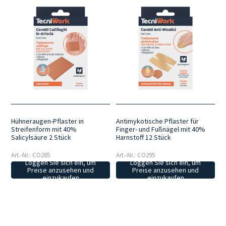
Hühneraugen-Pflaster in
Antimykotische Pflaster für
Streifenform mit 40%
Finger- und Fußnägel mit 40%
Salicylsäure 2 Stück
Harnstoff 12 Stück
Art.-Nr.: CO285
Art.-Nr.: CO295
Loggen Sie sich ein, um
Loggen Sie sich ein, um
Preise anzusehen und
Preise anzusehen und
einzukaufen
einzukaufen