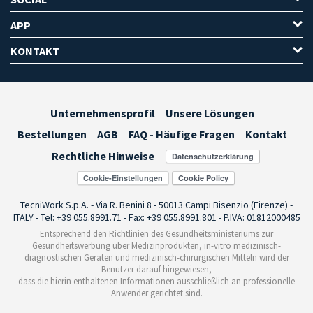
APP
KONTAKT
Unternehmensprofil
Unsere Lösungen
Bestellungen
AGB
FAQ - Häufige Fragen
Kontakt
Rechtliche Hinweise
Cookie-Einstellungen
TecniWork S.p.A. - Via R. Benini 8 - 50013 Campi Bisenzio (Firenze) -
ITALY - Tel: +39 055.8991.71 - Fax: +39 055.8991.801 - P.IVA: 01812000485
Entsprechend den Richtlinien des Gesundheitsministeriums zur
Gesundheitswerbung über Medizinprodukten, in-vitro medizinisch-
diagnostischen Geräten und medizinisch-chirurgischen Mitteln wird der
Benutzer darauf hingewiesen,
dass die hierin enthaltenen Informationen ausschließlich an professionelle
Anwender gerichtet sind.