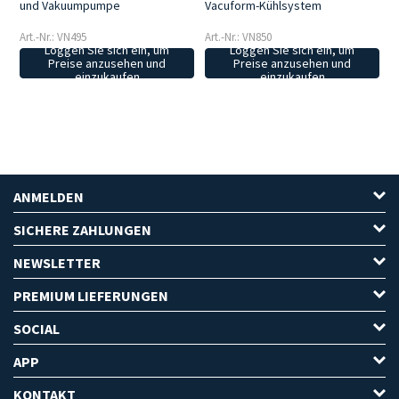
und Vakuumpumpe
Vacuform-Kühlsystem
Art.-Nr.: VN495
Art.-Nr.: VN850
Loggen Sie sich ein, um
Loggen Sie sich ein, um
Preise anzusehen und
Preise anzusehen und
einzukaufen
einzukaufen
ANMELDEN
SICHERE ZAHLUNGEN
NEWSLETTER
PREMIUM LIEFERUNGEN
SOCIAL
APP
KONTAKT