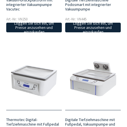
Vakuum-Druckplattform mit
Digitale Tiefziehmaschine
integrierter Vakuumpumpe
Podosmart mit integrierter
Vacutec
Vakuumpumpe
Art.-Nr.: VN250
Art.-Nr.: VN445
Loggen Sie sich ein, um
Loggen Sie sich ein, um
Preise anzusehen und
Preise anzusehen und
einzukaufen
einzukaufen
Thermotec Digital-
Digitale Tiefziehmaschine mit
Tiefziehmaschine mit Fußpedal
Fußpedal, Vakuumpumpe und