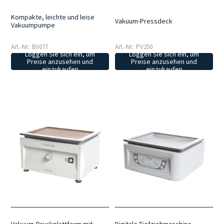
Kompakte, leichte und leise
Vakuum-Pressdeck
Vakuumpumpe
Art.-Nr.: BV077
Art.-Nr.: PV250
Loggen Sie sich ein, um
Loggen Sie sich ein, um
Preise anzusehen und
Preise anzusehen und
einzukaufen
einzukaufen