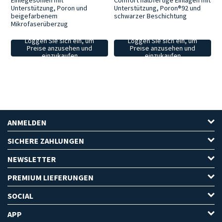
Einlegesohlen mit
Comfort halbfertige Einlagen mit
Unterstützung, Poron und
Unterstützung, Poron®92 und
beigefarbenem
schwarzer Beschichtung
Mikrofaserüberzug
Loggen Sie sich ein, um
Loggen Sie sich ein, um
Preise anzusehen und
Preise anzusehen und
einzukaufen
einzukaufen
ANMELDEN
SICHERE ZAHLUNGEN
NEWSLETTER
PREMIUM LIEFERUNGEN
SOCIAL
APP