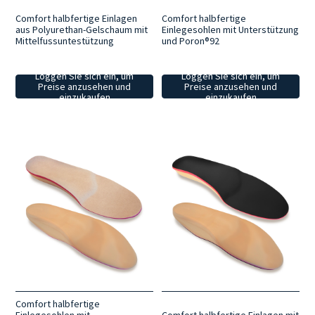
Comfort halbfertige Einlagen
Comfort halbfertige
aus Polyurethan-Gelschaum mit
Einlegesohlen mit Unterstützung
Mittelfussuntestützung
und Poron®92
Loggen Sie sich ein, um
Loggen Sie sich ein, um
Preise anzusehen und
Preise anzusehen und
einzukaufen
einzukaufen
Comfort halbfertige