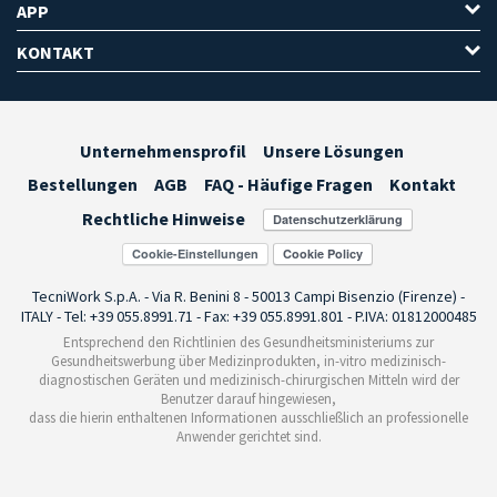
APP
KONTAKT
Unternehmensprofil
Unsere Lösungen
Bestellungen
AGB
FAQ - Häufige Fragen
Kontakt
Rechtliche Hinweise
Cookie-Einstellungen
TecniWork S.p.A. - Via R. Benini 8 - 50013 Campi Bisenzio (Firenze) -
ITALY - Tel: +39 055.8991.71 - Fax: +39 055.8991.801 - P.IVA: 01812000485
Entsprechend den Richtlinien des Gesundheitsministeriums zur
Gesundheitswerbung über Medizinprodukten, in-vitro medizinisch-
diagnostischen Geräten und medizinisch-chirurgischen Mitteln wird der
Benutzer darauf hingewiesen,
dass die hierin enthaltenen Informationen ausschließlich an professionelle
Anwender gerichtet sind.