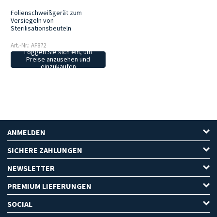
Folienschweißgerät zum
Versiegeln von
Sterilisationsbeuteln
Art.-Nr.: AF872
Loggen Sie sich ein, um
Preise anzusehen und
einzukaufen
ANMELDEN
SICHERE ZAHLUNGEN
NEWSLETTER
PREMIUM LIEFERUNGEN
SOCIAL