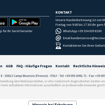
KONTAKT
Unsere Kundenbetreuung ist von M
Freitag von 9.00 bis 17.30 Uhr gern f
WhatsApp +39 334 639 8180
p für Ihr Gerät herunter
Email kundenservice@tecniwo
Kontaktieren Sie ihren Gebiet
en
AGB
FAQ - Häufige Fragen
Kontakt
Rechtliche Hinwei
i 8 - 50013 Campi Bisenzio (Firenze) - ITALY - Tel: +39 055.8991.71 - Fax: +39 0
tswerbung über Medizinprodukten, in-vitro medizinisch-diagnostischen Geräten und 
e hierin enthaltenen Informationen ausschließlich an professionelle Anwender gericht
Hinweis bei Erhebung