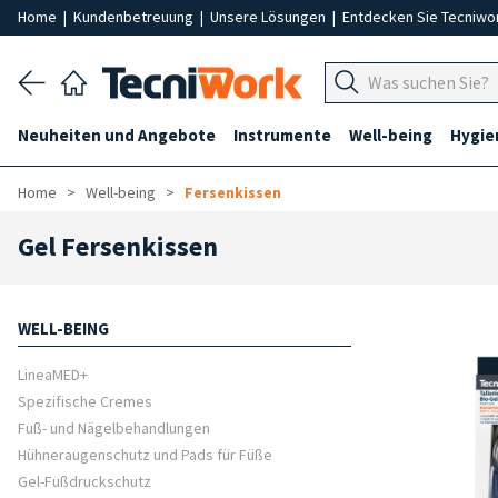
Home
|
Kundenbetreuung
|
Unsere Lösungen
|
Entdecken Sie Tecniwo
Neuheiten und Angebote
Instrumente
Well-being
Hygie
Home
Well-being
Fersenkissen
Gel Fersenkissen
WELL-BEING
LineaMED+
Spezifische Cremes
Fuß- und Nägelbehandlungen
Hühneraugenschutz und Pads für Füße
Gel-Fußdruckschutz