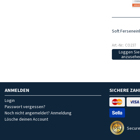
Soft Fersenein
Art.-Nr.: CO237
Loggen Sie 
anzusehen
ANMELDEN
SICHERE ZA
Login
Passwort vergessen?
Noch nicht angemeldet? Anmeldung
Lösche deinen Account
Secure