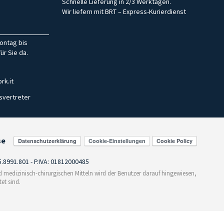
Schnelle Lieferung in 2/3 Werktagen.
Wir liefern mit BRT – Express-Kurierdienst
ontag bis
ür Sie da.
rk.it
svertreter
se
Cookie-Einstellungen
55.8991.801 - P.IVA: 01812000485
medizinisch-chirurgischen Mitteln wird der Benutzer darauf hingewiesen,
et sind.