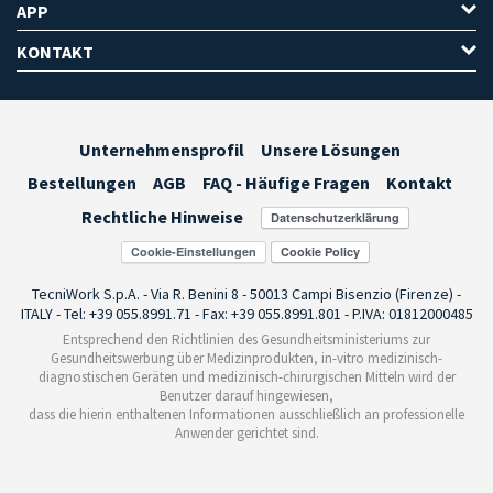
APP
KONTAKT
Unternehmensprofil
Unsere Lösungen
Bestellungen
AGB
FAQ - Häufige Fragen
Kontakt
Rechtliche Hinweise
Cookie-Einstellungen
TecniWork S.p.A. - Via R. Benini 8 - 50013 Campi Bisenzio (Firenze) -
ITALY - Tel: +39 055.8991.71 - Fax: +39 055.8991.801 - P.IVA: 01812000485
Entsprechend den Richtlinien des Gesundheitsministeriums zur
Gesundheitswerbung über Medizinprodukten, in-vitro medizinisch-
diagnostischen Geräten und medizinisch-chirurgischen Mitteln wird der
Benutzer darauf hingewiesen,
dass die hierin enthaltenen Informationen ausschließlich an professionelle
Anwender gerichtet sind.