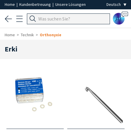
Home
|
Kundenbetreuung
|
Unsere Lösungen
Ai
Home
Technik
Orthonyxie
Erki