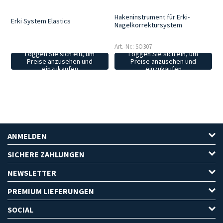
Hakeninstrument für Erki-
Erki System Elastics
Nagelkorrektursystem
Art.-Nr.: SO307
Loggen Sie sich ein, um
Loggen Sie sich ein, um
Preise anzusehen und
Preise anzusehen und
einzukaufen
einzukaufen
ANMELDEN
SICHERE ZAHLUNGEN
NEWSLETTER
PREMIUM LIEFERUNGEN
SOCIAL