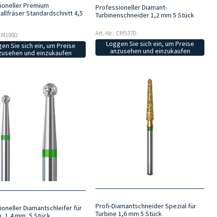
ioneller Premium
Professioneller Diamant-
allfräser Standardschnitt 4,5
Turbinenschneider 1,2 mm 5 Stück
Art.-Nr.: CM537D
 CM100D
Loggen Sie sich ein, um Preise
en Sie sich ein, um Preise
anzusehen und einzukaufen
zusehen und einzukaufen
Profi-Diamantschneider Spezial für
ioneller Diamantschleifer für
Turbine 1,6 mm 5 Stück
n, 1,4 mm, 5 Stück