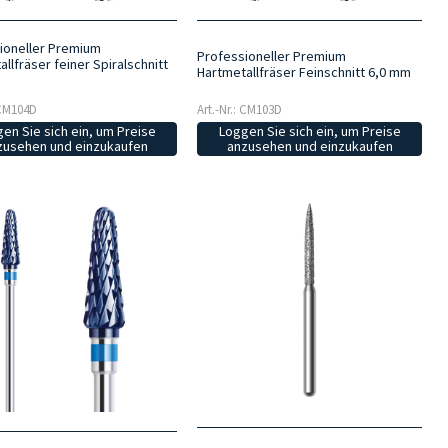
ioneller Premium
Professioneller Premium
llfräser feiner Spiralschnitt
Hartmetallfräser Feinschnitt 6,0 mm
 CM104D
Art.-Nr.: CM103D
en Sie sich ein, um Preise
Loggen Sie sich ein, um Preise
zusehen und einzukaufen
anzusehen und einzukaufen