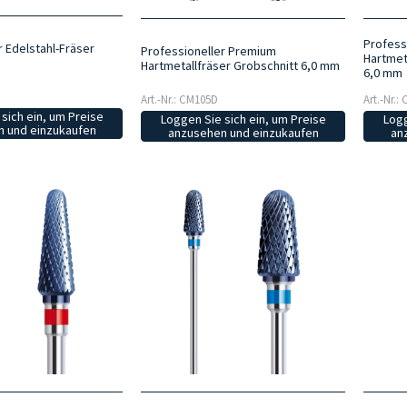
Profess
r Edelstahl-Fräser
Professioneller Premium
Hartmeta
Hartmetallfräser Grobschnitt 6,0 mm
6,0 mm
Art.-Nr.: CM105D
Art.-Nr.:
sich ein, um Preise
Loggen Sie sich ein, um Preise
Logg
 und einzukaufen
anzusehen und einzukaufen
an