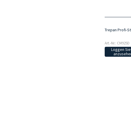
Trepan Profi-S
Art.-Nr.: CM925D
Loggen Sie 
anzusehen