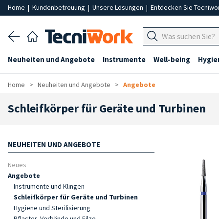
Home
|
Kundenbetreuung
|
Unsere Lösungen
|
Entdecken Sie Tecniwo
Neuheiten und Angebote
Instrumente
Well-being
Hygie
Home
Neuheiten und Angebote
Angebote
Schleifkörper für Geräte und Turbinen
NEUHEITEN UND ANGEBOTE
Neues
Angebote
Instrumente und Klingen
Schleifkörper für Geräte und Turbinen
Hygiene und Sterilisierung
Pflaster, Verbände und Filze