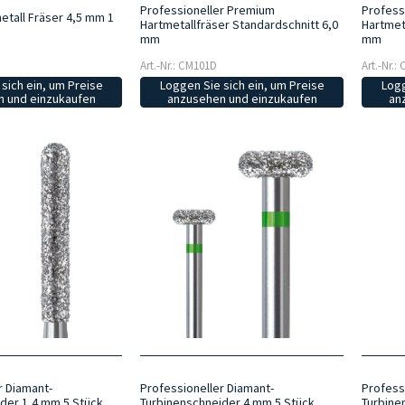
Professioneller Premium
Profess
tall Fräser 4,5 mm 1
Hartmetallfräser Standardschnitt 6,0
Hartmet
mm
mm
Art.-Nr.: CM101D
Art.-Nr.:
sich ein, um Preise
Loggen Sie sich ein, um Preise
Logg
 und einzukaufen
anzusehen und einzukaufen
an
r Diamant-
Professioneller Diamant-
Profess
der 1,4 mm 5 Stück
Turbinenschneider 4 mm 5 Stück
Turbine