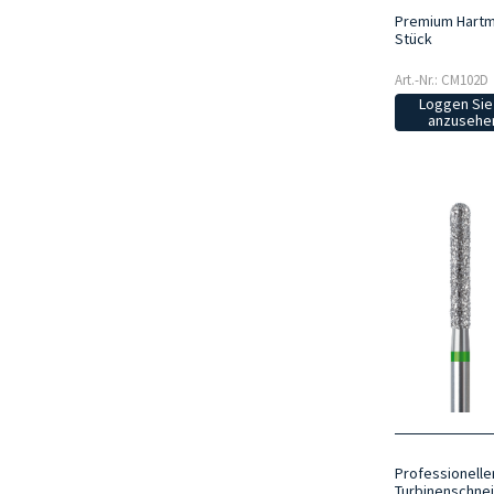
Premium Hartme
Stück
Art.-Nr.: CM102D
Loggen Sie 
anzusehen
Professionelle
Turbinenschnei