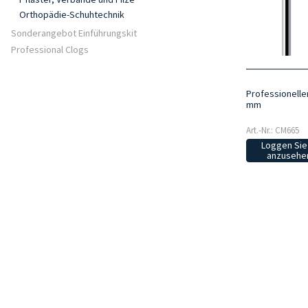
Orthopädie-Schuhtechnik
Sonderangebot Einführungskit
Professional Clogs
Professionelle
mm
Art.-Nr.: CM665
Loggen Sie 
anzusehen