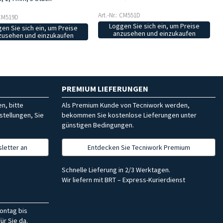
Art.-Nr.: CM551D
 CM519D
Loggen Sie sich ein, um Preise
en Sie sich ein, um Preise
anzusehen und einzukaufen
zusehen und einzukaufen
PREMIUM LIEFERUNGEN
n, bitte
Als Premium Kunde von Tecniwork werden,
stellungen, Sie
bekommen Sie kostenlose Lieferungen unter
günstigen Bedingungen.
letter an
Entdecken Sie Tecniwork Premium
Schnelle Lieferung in 2/3 Werktagen.
Wir liefern mit BRT – Express-Kurierdienst
ontag bis
ür Sie da.