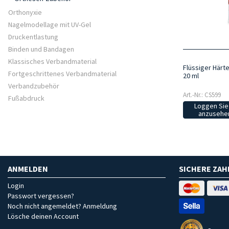
Orthonyxie
Nagelmodellage mit UV-Gel
Druckentlastung
Binden und Bandagen
Klassisches Verbandmaterial
Flüssiger Härt
Fortgeschrittenes Verbandmaterial
20 ml
Verbandzubehör
Art.-Nr.: CS599
Fußabdruck
Loggen Sie 
anzusehen
ANMELDEN
SICHERE ZA
Login
Passwort vergessen?
Noch nicht angemeldet? Anmeldung
Lösche deinen Account