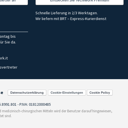
Schnelle Lieferung in 2/3 Werktagen.
Wir liefern mit BRT – Express-Kurierdienst
ontag bis
ür Sie da.
rk.it
svertreter
se
Cookie-Einstellungen
55.8991.801 - P.IVA: 01812000485
medizinisch-chirurgischen Mitteln wird der Benutzer darauf hingewiesen,
et sind.