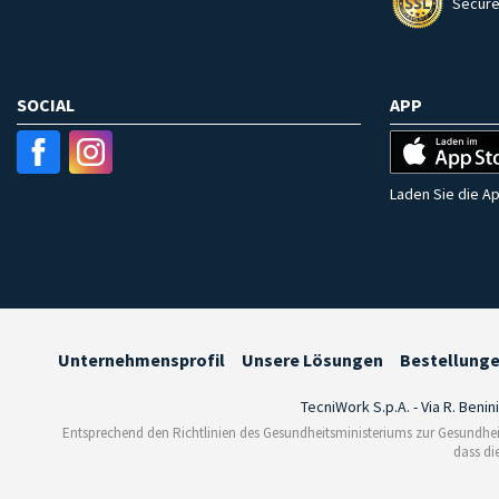
Secure
SOCIAL
APP
Laden Sie die Ap
Unternehmensprofil
Unsere Lösungen
Bestellung
TecniWork S.p.A. - Via R. Benin
Entsprechend den Richtlinien des Gesundheitsministeriums zur Gesundhei
dass di