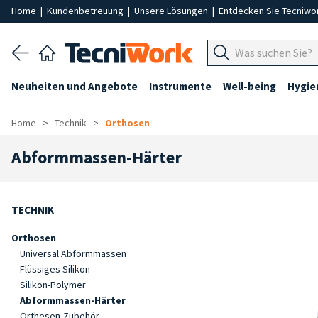
Home
|
Kundenbetreuung
|
Unsere Lösungen
|
Entdecken Sie Tecniwo
Neuheiten und Angebote
Instrumente
Well-being
Hygie
Home
Technik
Orthosen
Abformmassen-Härter
TECHNIK
Orthosen
Universal Abformmassen
Flüssiges Silikon
Silikon-Polymer
Abformmassen-Härter
Orthesen-Zubehör