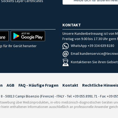
 Sockets Layer Certificates
KONTAKT
Unsere Kundenbetreuung ist von M
Freitag von 9.00 bis 17.30 Uhr gern f
WhatsApp +39 334 639 8180
p für Ihr Gerät herunter
Email kundenservice@tecniwo
Kontaktieren Sie ihren Gebiet
en
AGB
FAQ - Häufige Fragen
Kontakt
Rechtliche Hinwei
i 8 - 50013 Campi Bisenzio (Firenze) - ITALY - Tel: +39 055.8991.71 - Fax: +39 0
tswerbung über Medizinprodukten, in-vitro medizinisch-diagnostischen Geräten und 
e hierin enthaltenen Informationen ausschließlich an professionelle Anwender gericht