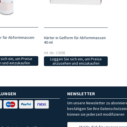
er für Abformmassen
Härter in Gelform für Abformmassen
40 ml
Art.-Nr.: CS598
sich ein, um Preise
Loggen Sie sich ein, um Preise
 und einzukaufen
anzusehen und einzukaufen
HLUNGEN
NEWSLETTER
Um unsere Newsletter zu abonniere
bestätigen Sie Ihre Datenschutzein
können sie jederzeit modifizieren
Melde dich für unseren news