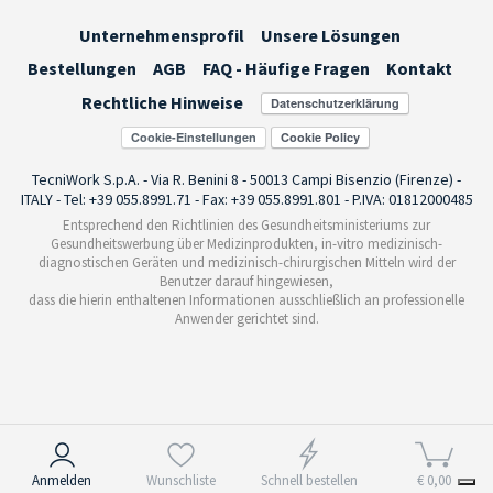
Unternehmensprofil
Unsere Lösungen
Bestellungen
AGB
FAQ - Häufige Fragen
Kontakt
Rechtliche Hinweise
Cookie-Einstellungen
TecniWork S.p.A. - Via R. Benini 8 - 50013 Campi Bisenzio (Firenze) -
ITALY - Tel: +39 055.8991.71 - Fax: +39 055.8991.801 - P.IVA: 01812000485
Entsprechend den Richtlinien des Gesundheitsministeriums zur
Gesundheitswerbung über Medizinprodukten, in-vitro medizinisch-
diagnostischen Geräten und medizinisch-chirurgischen Mitteln wird der
Benutzer darauf hingewiesen,
dass die hierin enthaltenen Informationen ausschließlich an professionelle
Anwender gerichtet sind.
Hinweis bei Erhebung
Anmelden
Wunschliste
Schnell bestellen
€ 0,00