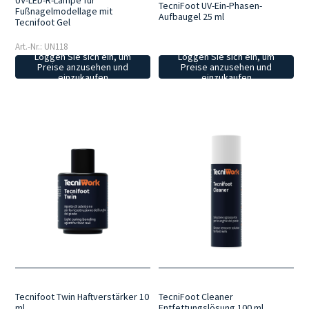
UV-LED-R-Lampe für
TecniFoot UV-Ein-Phasen-
Fußnagelmodellage mit
Aufbaugel 25 ml
Tecnifoot Gel
Art.-Nr.: UN118
Loggen Sie sich ein, um
Loggen Sie sich ein, um
Preise anzusehen und
Preise anzusehen und
einzukaufen
einzukaufen
Tecnifoot Twin Haftverstärker 10
TecniFoot Cleaner
ml
Entfettungslösung 100 ml