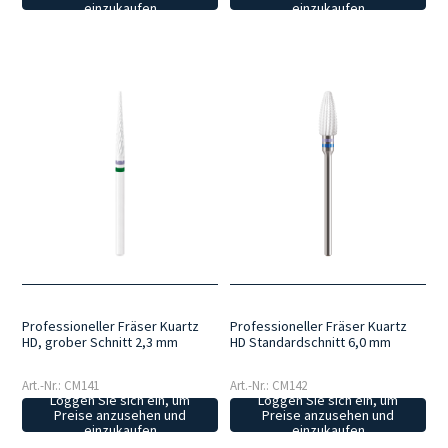
einzukaufen
einzukaufen
Professioneller Fräser Kuartz
Professioneller Fräser Kuartz
HD, grober Schnitt 2,3 mm
HD Standardschnitt 6,0 mm
Art.-Nr.: CM141
Art.-Nr.: CM142
Loggen Sie sich ein, um
Loggen Sie sich ein, um
Preise anzusehen und
Preise anzusehen und
einzukaufen
einzukaufen