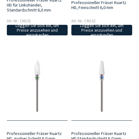
Professioneller Fräser Kuartz
Professioneller Fräser Kuartz
HD für Linkshänder,
HD, Feinschnitt 6,0 mm
Standardschnitt 6,0 mm
Art.-Nr.: CM131
Art.-Nr.: CM132
Loggen Sie sich ein, um
Loggen Sie sich ein, um
Preise anzusehen und
Preise anzusehen und
einzukaufen
einzukaufen
Professioneller Fräser Kuartz
Professioneller Fräser Kuartz
HD, grober Schnitt 6,0 mm
HD Standardschnitt 6,0 mm