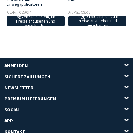
Einwegapplikatoren
Art.-Nr.: CS508
Art.-Nr.: CS509P
Loggen Sie sich ein, um
Loggen Sie sich ein, um
Preise anzusehen und
Preise anzusehen und
einzukaufen
einzukaufen
ANMELDEN
SICHERE ZAHLUNGEN
NEWSLETTER
PREMIUM LIEFERUNGEN
SOCIAL
APP
KONTAKT