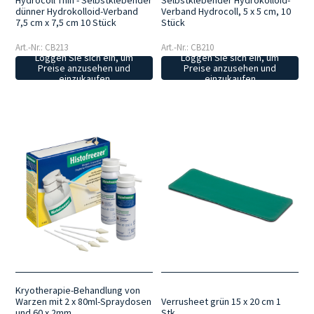
Hydrocoll Thin - Selbstklebender
Selbstklebender Hydrokolloid-
dünner Hydrokolloid-Verband
Verband Hydrocoll, 5 x 5 cm, 10
7,5 cm x 7,5 cm 10 Stück
Stück
Art.-Nr.: CB213
Art.-Nr.: CB210
Loggen Sie sich ein, um
Loggen Sie sich ein, um
Preise anzusehen und
Preise anzusehen und
einzukaufen
einzukaufen
Kryotherapie-Behandlung von
Verrusheet grün 15 x 20 cm 1
Warzen mit 2 x 80ml-Spraydosen
Stk.
und 60 x 2mm