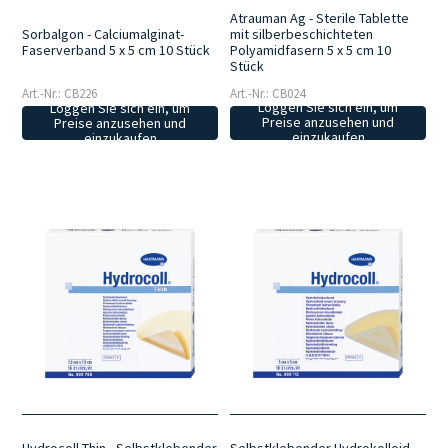
Atrauman Ag - Sterile Tablette
mit silberbeschichteten
Sorbalgon - Calciumalginat-
Polyamidfasern 5 x 5 cm 10
Faserverband 5 x 5 cm 10 Stück
Stück
Art.-Nr.: CB024
Art.-Nr.: CB226
Loggen Sie sich ein, um
Loggen Sie sich ein, um
Preise anzusehen und
Preise anzusehen und
einzukaufen
einzukaufen