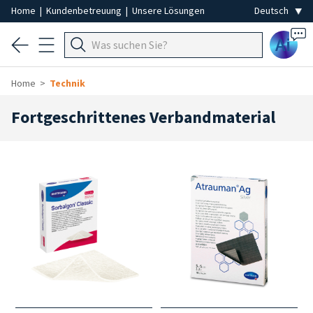
Home
|
Kundenbetreuung
|
Unsere Lösungen
Ai
Home
Technik
Fortgeschrittenes Verbandmaterial