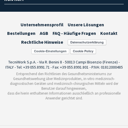
Unternehmensprofil
Unsere Lösungen
Bestellungen
AGB
FAQ - Häufige Fragen
Kontakt
Rechtliche Hinweise
Cookie-Einstellungen
TecniWork S.p.A. - Via R. Benini 8 - 50013 Campi Bisenzio (Firenze) -
ITALY - Tel: +39 055.8991.71 - Fax: +39 055.8991.801 - P.IVA: 01812000485
Entsprechend den Richtlinien des Gesundheitsministeriums zur
Gesundheitswerbung über Medizinprodukten, in-vitro medizinisch-
diagnostischen Geräten und medizinisch-chirurgischen Mitteln wird der
Benutzer darauf hingewiesen,
dass die hierin enthaltenen Informationen ausschließlich an professionelle
Anwender gerichtet sind.