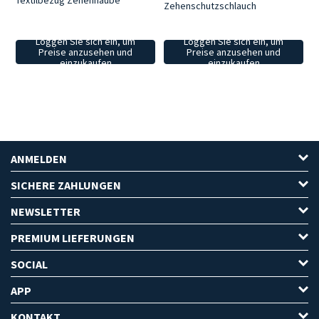
Textilbezug Zehenhaube
Zehenschutzschlauch
Loggen Sie sich ein, um
Loggen Sie sich ein, um
Preise anzusehen und
Preise anzusehen und
einzukaufen
einzukaufen
ANMELDEN
SICHERE ZAHLUNGEN
NEWSLETTER
PREMIUM LIEFERUNGEN
SOCIAL
APP
KONTAKT