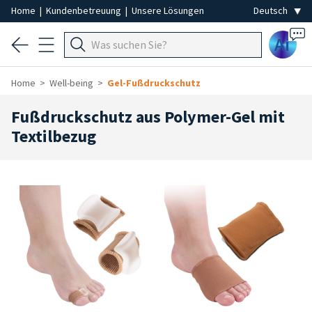
Home
|
Kundenbetreuung
|
Unsere Lösungen
Ai
Home
Well-being
Gel-Fußdruckschutz
Fußdruckschutz aus Polymer-Gel mit
Textilbezug