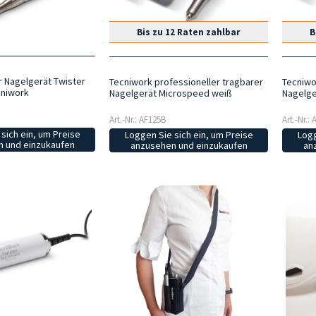
Bis zu 12 Raten zahlbar
B
r Nagelgerät Twister
Tecniwork professioneller tragbarer
Tecniwo
cniwork
Nagelgerät Microspeed weiß
Nagelge
Art.-Nr.: AF125B
Art.-Nr.:
sich ein, um Preise
Loggen Sie sich ein, um Preise
Logg
 und einzukaufen
anzusehen und einzukaufen
an