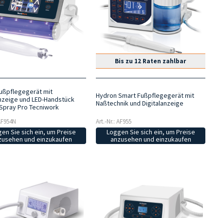
Bis zu 12 Raten zahlbar
ußpflegegerät mit
Hydron Smart Fußpflegegerät mit
anzeige und LED-Handstück
Naßtechnik und Digitalanzeige
Spray Pro Tecniwork
 AF954N
Art.-Nr.: AF955
en Sie sich ein, um Preise
Loggen Sie sich ein, um Preise
zusehen und einzukaufen
anzusehen und einzukaufen