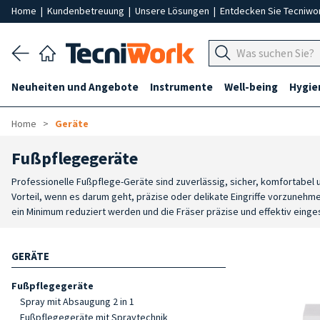
Home
|
Kundenbetreuung
|
Unsere Lösungen
|
Entdecken Sie Tecniwo
Neuheiten und Angebote
Instrumente
Well-being
Hygie
Home
Geräte
Fußpflegegeräte
Professionelle Fußpflege-Geräte sind zuverlässig, sicher, komfortabel 
Vorteil, wenn es darum geht, präzise oder delikate Eingriffe vorzunehme
ein Minimum reduziert werden und die Fräser präzise und effektiv eing
GERÄTE
Fußpflegegeräte
Spray mit Absaugung 2 in 1
Fußpflegegeräte mit Spraytechnik