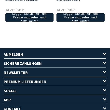
Art.-Nr.: PM136
Art.-Nr.: PM059
Loggen Sie sich ein, um
Loggen Sie sich ein, um
Preise anzusehen und
Preise anzusehen und
einzukaufen
einzukaufen
ANMELDEN
SICHERE ZAHLUNGEN
NEWSLETTER
PREMIUM LIEFERUNGEN
SOCIAL
APP
KONTAKT