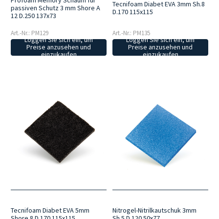
Tecnifoam Diabet EVA 3mm Sh.8
passiven Schutz 3 mm Shore A
D.170 115x115
12 D.250 137x73
Art.-Nr.: PM129
Art.-Nr.: PM135
Loggen Sie sich ein, um
Loggen Sie sich ein, um
Preise anzusehen und
Preise anzusehen und
einzukaufen
einzukaufen
Tecnifoam Diabet EVA 5mm
Nitrogel-Nitrilkautschuk 3mm
Shore 8 D.170 115x115
Sh.5 D.120 50x77