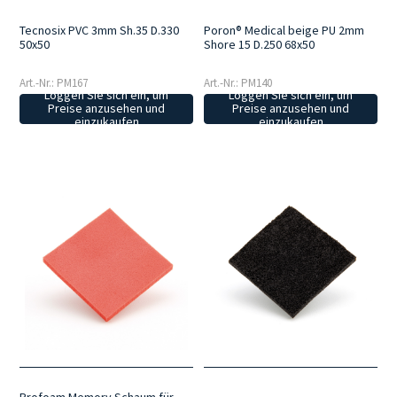
Tecnosix PVC 3mm Sh.35 D.330
Poron® Medical beige PU 2mm
50x50
Shore 15 D.250 68x50
Art.-Nr.: PM167
Art.-Nr.: PM140
Loggen Sie sich ein, um
Loggen Sie sich ein, um
Preise anzusehen und
Preise anzusehen und
einzukaufen
einzukaufen
Profoam Memory Schaum für