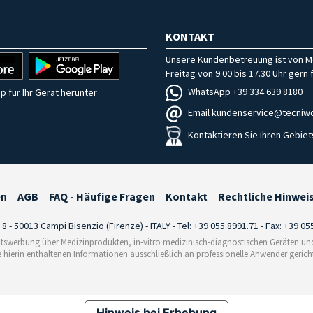
KONTAKT
Unsere Kundenbetreuung ist von M
Freitag von 9.00 bis 17.30 Uhr gern f
WhatsApp +39 334 639 8180
p für Ihr Gerät herunter
Email kundenservice@tecniwo
Kontaktieren Sie ihren Gebiet
en
AGB
FAQ - Häufige Fragen
Kontakt
Rechtliche Hinwei
i 8 - 50013 Campi Bisenzio (Firenze) - ITALY - Tel: +39 055.8991.71 - Fax: +39 0
tswerbung über Medizinprodukten, in-vitro medizinisch-diagnostischen Geräten und 
e hierin enthaltenen Informationen ausschließlich an professionelle Anwender gericht
Hinweis bei Erhebung