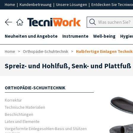
Home
|
Kundenbetreuung
|
Unsere Lösungen
|
Entdecken Sie Tecniwo
Neuheiten und Angebote
Instrumente
Well-being
Hygie
Home
Orthopädie-Schuhtechnik
Halbfertige Einlagen Technik
Spreiz- und Hohlfuß, Senk- und Plattfuß
ORTHOPÄDIE-SCHUHTECHNIK
Korrektur
Technische Materialien
Beschichtungen
Latex und Elemente
Vorgeformte Einlegesohlen-Basis und Stützen