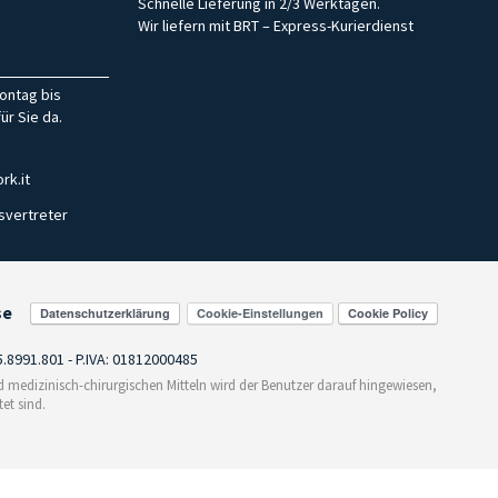
Schnelle Lieferung in 2/3 Werktagen.
Wir liefern mit BRT – Express-Kurierdienst
ontag bis
ür Sie da.
rk.it
svertreter
se
Cookie-Einstellungen
55.8991.801 - P.IVA: 01812000485
medizinisch-chirurgischen Mitteln wird der Benutzer darauf hingewiesen,
et sind.