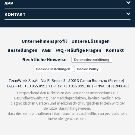
APP
KONTAKT
Unternehmensprofil
Unsere Lösungen
Bestellungen
AGB
FAQ - Häufige Fragen
Kontakt
Rechtliche Hinweise
Cookie-Einstellungen
TecniWork S.p.A. - Via R. Benini 8 - 50013 Campi Bisenzio (Firenze) -
ITALY - Tel: +39 055.8991.71 - Fax: +39 055.8991.801 - P.IVA: 01812000485
Entsprechend den Richtlinien des Gesundheitsministeriums zur
Gesundheitswerbung über Medizinprodukten, in-vitro medizinisch-
diagnostischen Geräten und medizinisch-chirurgischen Mitteln wird der
Benutzer darauf hingewiesen,
dass die hierin enthaltenen Informationen ausschließlich an professionelle
Anwender gerichtet sind.