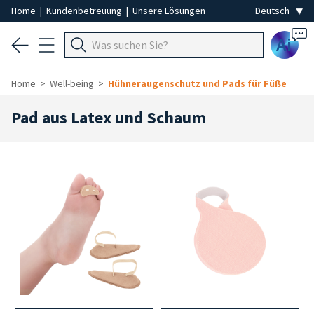
Home
|
Kundenbetreuung
|
Unsere Lösungen
Ai
Home
Well-being
Hühneraugenschutz und Pads für Füße
Pad aus Latex und Schaum