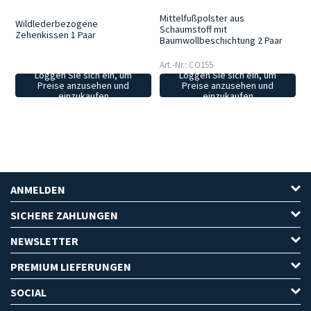
Mittelfußpolster aus
Wildlederbezogene
Schaumstoff mit
Zehenkissen 1 Paar
Baumwollbeschichtung 2 Paar
Art.-Nr.: CO155
Loggen Sie sich ein, um
Loggen Sie sich ein, um
Preise anzusehen und
Preise anzusehen und
einzukaufen
einzukaufen
ANMELDEN
SICHERE ZAHLUNGEN
NEWSLETTER
PREMIUM LIEFERUNGEN
SOCIAL