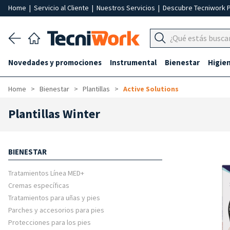
Home
|
Servicio al Cliente
|
Nuestros Servicios
|
Descubre Tecniwork 
Novedades y promociones
Instrumental
Bienestar
Higie
Home
Bienestar
Plantillas
Active Solutions
Plantillas Winter
BIENESTAR
Tratamientos Línea MED+
Cremas específicas
Tratamientos para uñas y pies
Parches y accesorios para pies
Protecciones para los pies