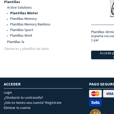
Plantillas
Active Solutions
Plantillas Winter
Plantillas Memory
Plantillas Memory Bamboo
Plantillas Sport
Plantillas térm
Plantillas Work
espuma viscoel
1 par
Plantillas ¾
Taloneras y plantillas de talon
Accede p
ACCEDER
PAGO SEGUR
Login
¿Olvidaste tu contraseña?
¿Aún no tienes una cuenta? Regístrate
Eliminar tu cuenta