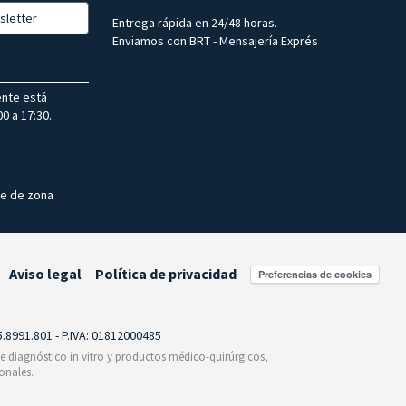
sletter
Entrega rápida en 24/48 horas.
Enviamos con BRT - Mensajería Exprés
ente está
0 a 17:30.
te de zona
Aviso legal
Política de privacidad
Preferencias de cookies
55.8991.801 - P.IVA: 01812000485
 de diagnóstico in vitro y productos médico-quirúrgicos,
onales.