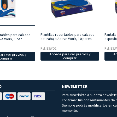
Plantillas recortables para calzado
Pantall
rtables para calzado
de trabajo Active Work, 10 pares
exposit
ve Work, 1 par
Ref: ESWO1
Ref: ES
Accede para ver precios y
Ac
ara ver precios y
comprar
comprar
O
NEWSLETTER
Para suscribirte a nuestra newslet
confirmar tus consentimientos de p
Siempre podrás modificarlos en cu
momento.