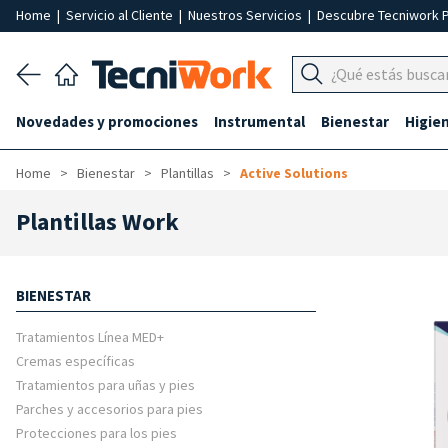
Home
|
Servicio al Cliente
|
Nuestros Servicios
|
Descubre Tecniwork 
Novedades y promociones
Instrumental
Bienestar
Higie
Home
Bienestar
Plantillas
Active Solutions
Plantillas Work
BIENESTAR
Tratamientos Línea MED+
Cremas específicas
Tratamientos para uñas y pies
Parches y accesorios para pies
Protecciones para los pies