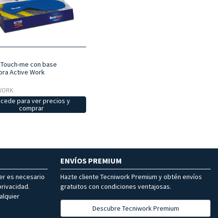
a Touch-me con base
ora Active Work
LWORK
cede para ver precios y
comprar
ENVÍOS PREMIUM
ter es necesario
Hazte cliente Tecniwork Premium y obtén envíos
rivacidad.
gratuitos con condiciones ventajosas.
alquier
Descubre Tecniwork Premium