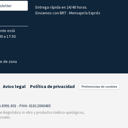
sletter
Entrega rápida en 24/48 horas.
Enviamos con BRT - Mensajería Exprés
ente está
0 a 17:30.
te de zona
Aviso legal
Política de privacidad
Preferencias de cookies
55.8991.801 - P.IVA: 01812000485
 de diagnóstico in vitro y productos médico-quirúrgicos,
onales.